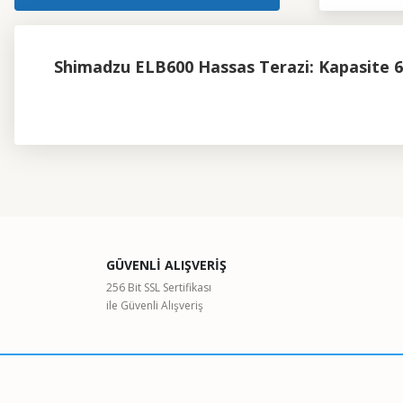
Shimadzu ELB600 Hassas Terazi: Kapasite 6
Bu ürünün fiyat bilgisi, resim, ürün açıklamalarında ve diğer kon
Görüş ve önerileriniz için teşekkür ederiz.
Ürün resmi kalitesiz, bozuk veya görüntülenemiyor.
GÜVENLİ ALIŞVERİŞ
Ürün açıklamasında eksik bilgiler bulunuyor.
256 Bit SSL Sertifikası
ile Güvenli Alışveriş
Ürün bilgilerinde hatalar bulunuyor.
Ürün fiyatı diğer sitelerden daha pahalı.
Bu ürüne benzer farklı alternatifler olmalı.