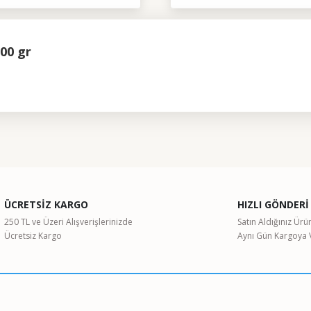
00 gr
ularda yetersiz gördüğünüz noktaları öneri formunu kullanarak tarafımıza il
Bu ürüne ilk yorumu siz yapın!
ÜCRETSİZ KARGO
HIZLI GÖNDERİ
Yorum Yaz
250 TL ve Üzeri Alışverişlerinizde
Satın Aldığınız Ürü
Ücretsiz Kargo
Aynı Gün Kargoya V