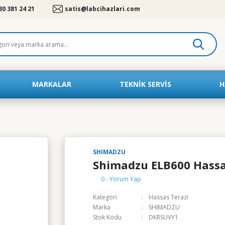
30 381 24 21
satis@labcihazlari.com
MARKALAR
TEKNIK SERVIS
H
SHIMADZU
Shimadzu ELB600 Hassa
0 - Yorum Yap
Kategori
Hassas Terazi
Marka
SHIMADZU
Stok Kodu
DKRSUVY1