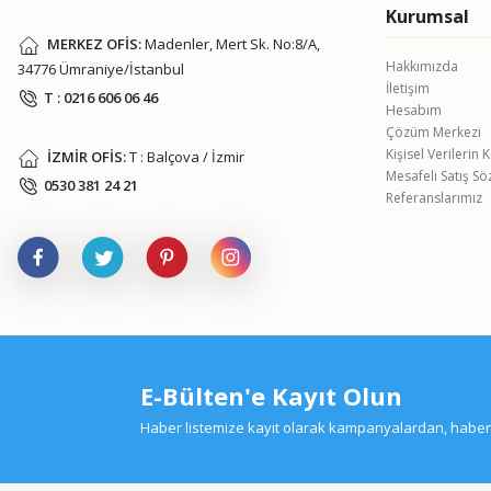
Kurumsal
MERKEZ OFİS:
Madenler, Mert Sk. No:8/A,
Hakkımızda
34776 Ümraniye/İstanbul
İletişim
T : 0216 606 06 46
Hesabım
Çözüm Merkezi
Kişisel Verilerin
İZMİR OFİS:
T : Balçova / İzmir
Mesafeli Satış S
0530 381 24 21
Referanslarımız
E-Bülten'e Kayıt Olun
Haber listemize kayıt olarak kampanyalardan, haberda