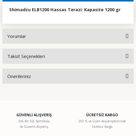
Shimadzu ELB1200 Hassas Terazi: Kapasite 1200 gr
Yorumlar
Taksit Seçenekleri
Bu ürüne ilk yorumu siz yapın!
Önerileriniz
Yorum Yaz
Bu ürünün fiyat bilgisi, resim, ürün açıklamalarında ve diğer
konularda yetersiz gördüğünüz noktaları öneri formunu
kullanarak tarafımıza iletebilirsiniz.
Görüş ve önerileriniz için teşekkür ederiz.
GÜVENLİ ALIŞVERİŞ
ÜCRETSİZ KARGO
256 Bit SSL Sertifikası
250 TL ve Üzeri Alışverişlerinizde
ile Güvenli Alışveriş
Ücretsiz Kargo
Ürün resmi kalitesiz, bozuk veya görüntülenemiyor.