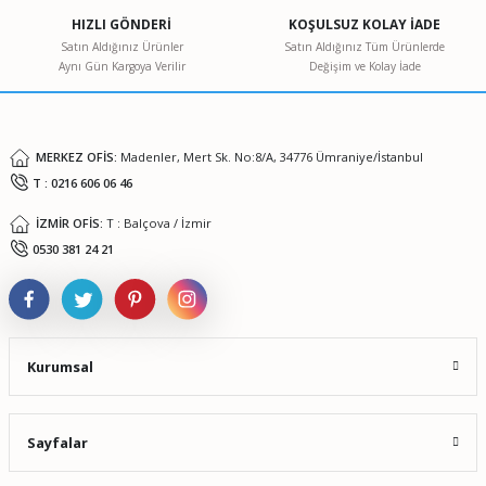
Ürün açıklamasında eksik bilgiler bulunuyor.
HIZLI GÖNDERİ
KOŞULSUZ KOLAY İADE
Ürün bilgilerinde hatalar bulunuyor.
Satın Aldığınız Ürünler
Satın Aldığınız Tüm Ürünlerde
Aynı Gün Kargoya Verilir
Değişim ve Kolay İade
Ürün fiyatı diğer sitelerden daha pahalı.
Bu ürüne benzer farklı alternatifler olmalı.
MERKEZ OFİS:
Madenler, Mert Sk. No:8/A, 34776 Ümraniye/İstanbul
T : 0216 606 06 46
İZMİR OFİS:
T : Balçova / İzmir
Gönder
0530 381 24 21
Kurumsal
Sayfalar