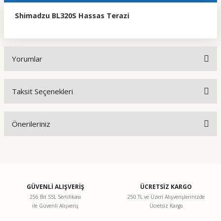
Shimadzu BL320S Hassas Terazi
Yorumlar
Taksit Seçenekleri
Bu ürüne ilk yorumu siz yapın!
Önerileriniz
Yorum Yaz
Bu ürünün fiyat bilgisi, resim, ürün açıklamalarında ve diğer
konularda yetersiz gördüğünüz noktaları öneri formunu
kullanarak tarafımıza iletebilirsiniz.
Görüş ve önerileriniz için teşekkür ederiz.
GÜVENLİ ALIŞVERİŞ
ÜCRETSİZ KARGO
256 Bit SSL Sertifikası
250 TL ve Üzeri Alışverişlerinizde
ile Güvenli Alışveriş
Ücretsiz Kargo
Ürün resmi kalitesiz, bozuk veya görüntülenemiyor.