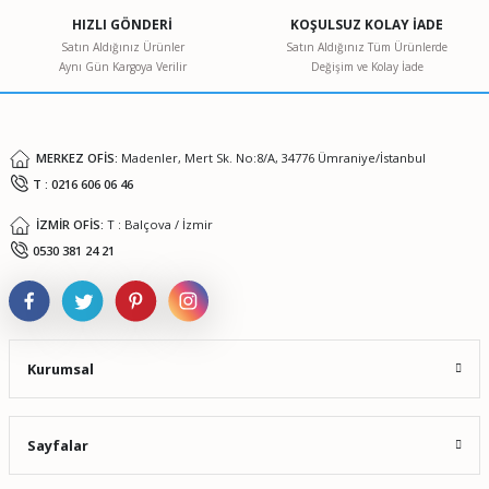
Ürün açıklamasında eksik bilgiler bulunuyor.
HIZLI GÖNDERİ
KOŞULSUZ KOLAY İADE
Ürün bilgilerinde hatalar bulunuyor.
Satın Aldığınız Ürünler
Satın Aldığınız Tüm Ürünlerde
Aynı Gün Kargoya Verilir
Değişim ve Kolay İade
Ürün fiyatı diğer sitelerden daha pahalı.
Bu ürüne benzer farklı alternatifler olmalı.
MERKEZ OFİS:
Madenler, Mert Sk. No:8/A, 34776 Ümraniye/İstanbul
T : 0216 606 06 46
İZMİR OFİS:
T : Balçova / İzmir
Gönder
0530 381 24 21
Kurumsal
Sayfalar