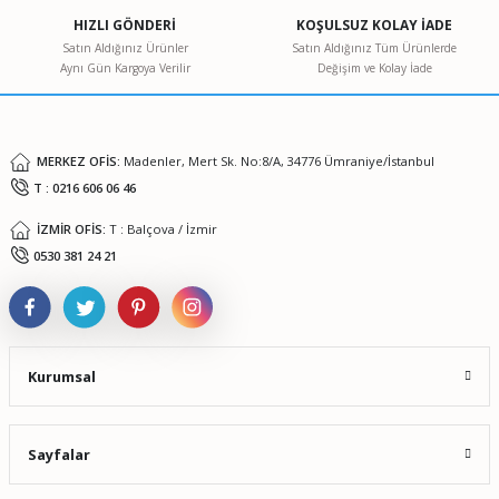
Ürün açıklamasında eksik bilgiler bulunuyor.
HIZLI GÖNDERİ
KOŞULSUZ KOLAY İADE
Ürün bilgilerinde hatalar bulunuyor.
Satın Aldığınız Ürünler
Satın Aldığınız Tüm Ürünlerde
Aynı Gün Kargoya Verilir
Değişim ve Kolay İade
Ürün fiyatı diğer sitelerden daha pahalı.
Bu ürüne benzer farklı alternatifler olmalı.
MERKEZ OFİS:
Madenler, Mert Sk. No:8/A, 34776 Ümraniye/İstanbul
T : 0216 606 06 46
İZMİR OFİS:
T : Balçova / İzmir
Gönder
0530 381 24 21
Kurumsal
Sayfalar