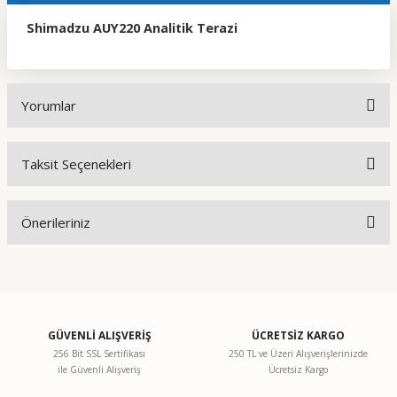
Shimadzu AUY220 Analitik Terazi
Yorumlar
Taksit Seçenekleri
Bu ürüne ilk yorumu siz yapın!
Önerileriniz
Yorum Yaz
Bu ürünün fiyat bilgisi, resim, ürün açıklamalarında ve diğer
konularda yetersiz gördüğünüz noktaları öneri formunu
kullanarak tarafımıza iletebilirsiniz.
Görüş ve önerileriniz için teşekkür ederiz.
GÜVENLİ ALIŞVERİŞ
ÜCRETSİZ KARGO
256 Bit SSL Sertifikası
250 TL ve Üzeri Alışverişlerinizde
ile Güvenli Alışveriş
Ücretsiz Kargo
Ürün resmi kalitesiz, bozuk veya görüntülenemiyor.