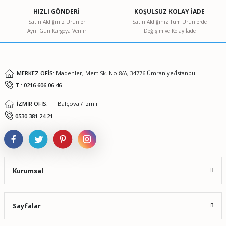
Ürün açıklamasında eksik bilgiler bulunuyor.
HIZLI GÖNDERİ
KOŞULSUZ KOLAY İADE
Ürün bilgilerinde hatalar bulunuyor.
Satın Aldığınız Ürünler
Satın Aldığınız Tüm Ürünlerde
Aynı Gün Kargoya Verilir
Değişim ve Kolay İade
Ürün fiyatı diğer sitelerden daha pahalı.
Bu ürüne benzer farklı alternatifler olmalı.
MERKEZ OFİS:
Madenler, Mert Sk. No:8/A, 34776 Ümraniye/İstanbul
T : 0216 606 06 46
İZMİR OFİS:
T : Balçova / İzmir
Gönder
0530 381 24 21
Kurumsal
Sayfalar