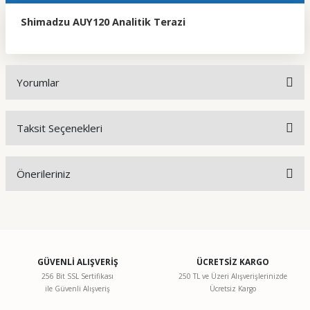
Shimadzu AUY120 Analitik Terazi
Yorumlar
Taksit Seçenekleri
Bu ürüne ilk yorumu siz yapın!
Önerileriniz
Yorum Yaz
Bu ürünün fiyat bilgisi, resim, ürün açıklamalarında ve diğer
konularda yetersiz gördüğünüz noktaları öneri formunu
kullanarak tarafımıza iletebilirsiniz.
Görüş ve önerileriniz için teşekkür ederiz.
GÜVENLİ ALIŞVERİŞ
ÜCRETSİZ KARGO
256 Bit SSL Sertifikası
250 TL ve Üzeri Alışverişlerinizde
ile Güvenli Alışveriş
Ücretsiz Kargo
Ürün resmi kalitesiz, bozuk veya görüntülenemiyor.