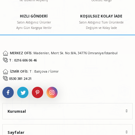
ile Güvenli Alışveriş
Ücretsiz Kargo
Ürün resmi kalitesiz, bozuk veya görüntülenemiyor.
Ürün açıklamasında eksik bilgiler bulunuyor.
HIZLI GÖNDERİ
KOŞULSUZ KOLAY İADE
Ürün bilgilerinde hatalar bulunuyor.
Satın Aldığınız Ürünler
Satın Aldığınız Tüm Ürünlerde
Aynı Gün Kargoya Verilir
Değişim ve Kolay İade
Ürün fiyatı diğer sitelerden daha pahalı.
Bu ürüne benzer farklı alternatifler olmalı.
MERKEZ OFİS:
Madenler, Mert Sk. No:8/A, 34776 Ümraniye/İstanbul
T : 0216 606 06 46
İZMİR OFİS:
T : Balçova / İzmir
Gönder
0530 381 24 21
Kurumsal
Sayfalar