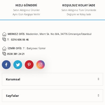
Ürün açıklamasında eksik bilgiler bulunuyor.
HIZLI GÖNDERİ
KOŞULSUZ KOLAY İADE
Ürün bilgilerinde hatalar bulunuyor.
Satın Aldığınız Ürünler
Satın Aldığınız Tüm Ürünlerde
Aynı Gün Kargoya Verilir
Değişim ve Kolay İade
Ürün fiyatı diğer sitelerden daha pahalı.
Bu ürüne benzer farklı alternatifler olmalı.
MERKEZ OFİS:
Madenler, Mert Sk. No:8/A, 34776 Ümraniye/İstanbul
T : 0216 606 06 46
İZMİR OFİS:
T : Balçova / İzmir
Gönder
0530 381 24 21
Kurumsal
Sayfalar