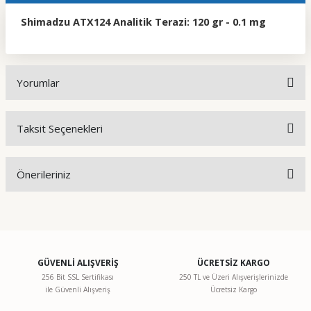
Shimadzu ATX124 Analitik Terazi: 120 gr - 0.1 mg
Yorumlar
Taksit Seçenekleri
Bu ürüne ilk yorumu siz yapın!
Önerileriniz
Yorum Yaz
Bu ürünün fiyat bilgisi, resim, ürün açıklamalarında ve diğer
konularda yetersiz gördüğünüz noktaları öneri formunu
kullanarak tarafımıza iletebilirsiniz.
Görüş ve önerileriniz için teşekkür ederiz.
GÜVENLİ ALIŞVERİŞ
ÜCRETSİZ KARGO
256 Bit SSL Sertifikası
250 TL ve Üzeri Alışverişlerinizde
ile Güvenli Alışveriş
Ücretsiz Kargo
Ürün resmi kalitesiz, bozuk veya görüntülenemiyor.