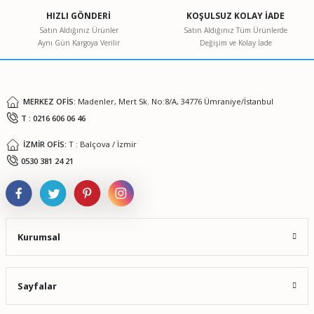
Ürün açıklamasında eksik bilgiler bulunuyor.
HIZLI GÖNDERİ
KOŞULSUZ KOLAY İADE
Ürün bilgilerinde hatalar bulunuyor.
Satın Aldığınız Ürünler
Satın Aldığınız Tüm Ürünlerde
Aynı Gün Kargoya Verilir
Değişim ve Kolay İade
Ürün fiyatı diğer sitelerden daha pahalı.
Bu ürüne benzer farklı alternatifler olmalı.
MERKEZ OFİS:
Madenler, Mert Sk. No:8/A, 34776 Ümraniye/İstanbul
T : 0216 606 06 46
İZMİR OFİS:
T : Balçova / İzmir
Gönder
0530 381 24 21
Kurumsal
Sayfalar