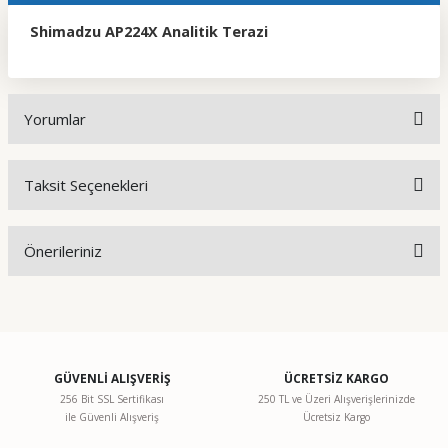
Shimadzu AP224X Analitik Terazi
Yorumlar
Taksit Seçenekleri
Bu ürüne ilk yorumu siz yapın!
Önerileriniz
Yorum Yaz
Bu ürünün fiyat bilgisi, resim, ürün açıklamalarında ve diğer
konularda yetersiz gördüğünüz noktaları öneri formunu
kullanarak tarafımıza iletebilirsiniz.
Görüş ve önerileriniz için teşekkür ederiz.
GÜVENLİ ALIŞVERİŞ
ÜCRETSİZ KARGO
256 Bit SSL Sertifikası
250 TL ve Üzeri Alışverişlerinizde
ile Güvenli Alışveriş
Ücretsiz Kargo
Ürün resmi kalitesiz, bozuk veya görüntülenemiyor.