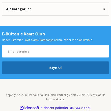
Alt Kategoriler
E-Bülten'e Kayıt Olun
Haber listemize kayıt olarak kampanyalardan, haberdar olabilirsiniz.
Kayıt Ol
Copyright 2022 © Her hakkı saklıdır. Kredi kartı bilgileriniz 256bit SSL sertifikası ile
korunmaktadır.
ideasoft
ile
e-