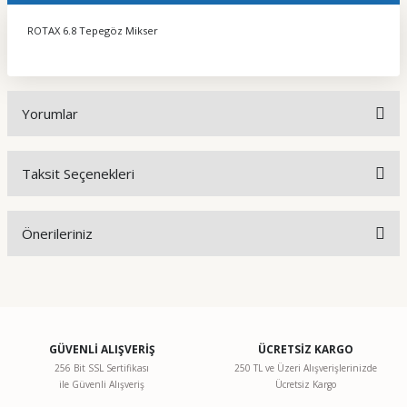
ROTAX 6.8 Tepegöz Mikser
Yorumlar
Taksit Seçenekleri
Bu ürüne ilk yorumu siz yapın!
Önerileriniz
Yorum Yaz
Bu ürünün fiyat bilgisi, resim, ürün açıklamalarında ve diğer
konularda yetersiz gördüğünüz noktaları öneri formunu
kullanarak tarafımıza iletebilirsiniz.
Görüş ve önerileriniz için teşekkür ederiz.
GÜVENLİ ALIŞVERİŞ
ÜCRETSİZ KARGO
256 Bit SSL Sertifikası
250 TL ve Üzeri Alışverişlerinizde
ile Güvenli Alışveriş
Ücretsiz Kargo
Ürün resmi kalitesiz, bozuk veya görüntülenemiyor.