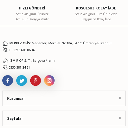
Ürün açıklamasında eksik bilgiler bulunuyor.
HIZLI GÖNDERİ
KOŞULSUZ KOLAY İADE
Ürün bilgilerinde hatalar bulunuyor.
Satın Aldığınız Ürünler
Satın Aldığınız Tüm Ürünlerde
Aynı Gün Kargoya Verilir
Değişim ve Kolay İade
Ürün fiyatı diğer sitelerden daha pahalı.
Bu ürüne benzer farklı alternatifler olmalı.
MERKEZ OFİS:
Madenler, Mert Sk. No:8/A, 34776 Ümraniye/İstanbul
T : 0216 606 06 46
İZMİR OFİS:
T : Balçova / İzmir
Gönder
0530 381 24 21
Kurumsal
Sayfalar