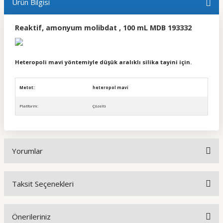
Ürün Bilgisi
Reaktif, amonyum molibdat , 100 mL MDB 193332
Heteropoli mavi yöntemiyle düşük aralıklı silika tayini için.
Metot:
heteropol mavi
Platform:
Çözelti
Yorumlar
Taksit Seçenekleri
Bu ürüne ilk yorumu siz yapın!
Önerileriniz