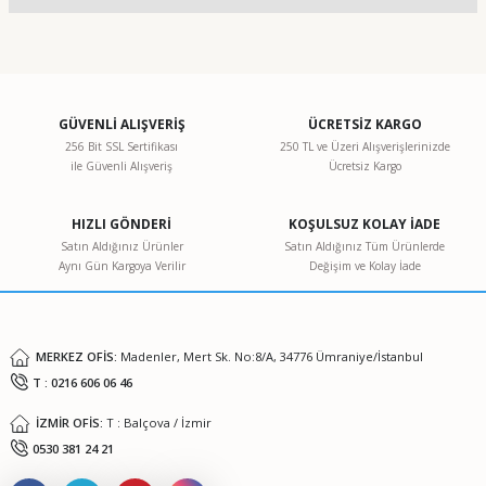
Yorum Yaz
Bu ürünün fiyat bilgisi, resim, ürün açıklamalarında ve diğer
konularda yetersiz gördüğünüz noktaları öneri formunu
kullanarak tarafımıza iletebilirsiniz.
Görüş ve önerileriniz için teşekkür ederiz.
GÜVENLİ ALIŞVERİŞ
ÜCRETSİZ KARGO
256 Bit SSL Sertifikası
250 TL ve Üzeri Alışverişlerinizde
ile Güvenli Alışveriş
Ücretsiz Kargo
Ürün resmi kalitesiz, bozuk veya görüntülenemiyor.
Ürün açıklamasında eksik bilgiler bulunuyor.
HIZLI GÖNDERİ
KOŞULSUZ KOLAY İADE
Ürün bilgilerinde hatalar bulunuyor.
Satın Aldığınız Ürünler
Satın Aldığınız Tüm Ürünlerde
Aynı Gün Kargoya Verilir
Değişim ve Kolay İade
Ürün fiyatı diğer sitelerden daha pahalı.
Bu ürüne benzer farklı alternatifler olmalı.
MERKEZ OFİS:
Madenler, Mert Sk. No:8/A, 34776 Ümraniye/İstanbul
T : 0216 606 06 46
İZMİR OFİS:
T : Balçova / İzmir
Gönder
0530 381 24 21