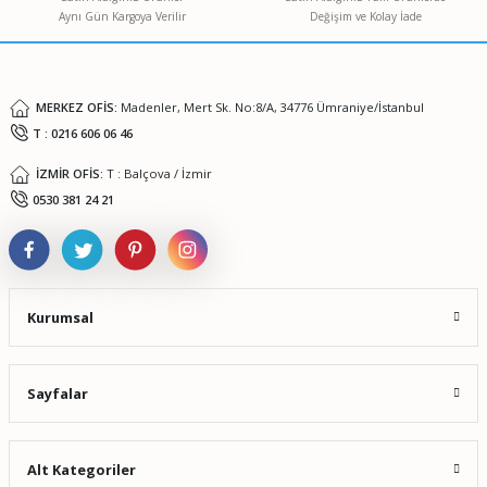
Aynı Gün Kargoya Verilir
Değişim ve Kolay İade
Ürün fiyatı diğer sitelerden daha pahalı.
Bu ürüne benzer farklı alternatifler olmalı.
MERKEZ OFİS:
Madenler, Mert Sk. No:8/A, 34776 Ümraniye/İstanbul
T : 0216 606 06 46
İZMİR OFİS:
T : Balçova / İzmir
Gönder
0530 381 24 21
Kurumsal
Sayfalar
Alt Kategoriler