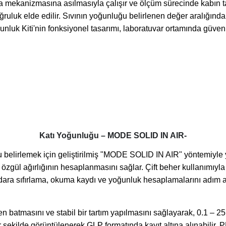
a mekanizmasına asılmasıyla çalışır ve ölçüm sürecinde kabın
ğruluk elde edilir. Sıvının yoğunluğu belirlenen değer aralığı
luk Kiti'nin
fonksiyonel tasarımı, laboratuvar ortamında güvenil
Katı Yoğunluğu – MODE SOLID IN AIR-
belirlemek için geliştirilmiş "MODE SOLID IN AIR" yöntemiyle 
özgül ağırlığının hesaplanmasını sağlar. Çift beher kullanımıyla
dara sıfırlama, okuma kaydı ve yoğunluk hesaplamalarını adım a
 batmasını ve stabil bir tartım yapılmasını sağlayarak, 0.1 – 2
 şekilde görüntülenerek GLP formatında kayıt altına alınabilir.
P