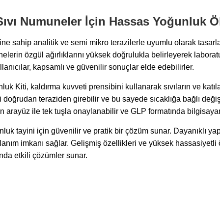
 Sıvı Numuneler İçin Hassas Yoğunluk 
 sahip analitik ve semi mikro terazilerle uyumlu olarak tasarla
elerin özgül ağırlıklarını yüksek doğrulukla belirleyerek laborat
ıcılar, kapsamlı ve güvenilir sonuçlar elde edebilirler.
 Kiti, kaldırma kuvveti prensibini kullanarak sıvıların ve katıl
ini doğrudan teraziden girebilir ve bu sayede sıcaklığa bağlı değ
 arayüz ile tek tuşla onaylanabilir ve GLP formatında bilgisayar 
k tayini için güvenilir ve pratik bir çözüm sunar. Dayanıklı y
lanım imkanı sağlar. Gelişmiş özellikleri ve yüksek hassasiyetli
nda etkili çözümler sunar.