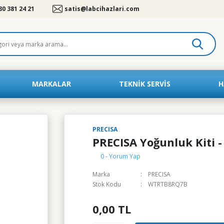
30 381 24 21
satis@labcihazlari.com
MARKALAR
TEKNIK SERVIS
H
PRECISA
PRECISA Yoğunluk Kiti -
0 - Yorum Yap
Marka
PRECISA
Stok Kodu
WTRTB8RQ7B
0,00 TL