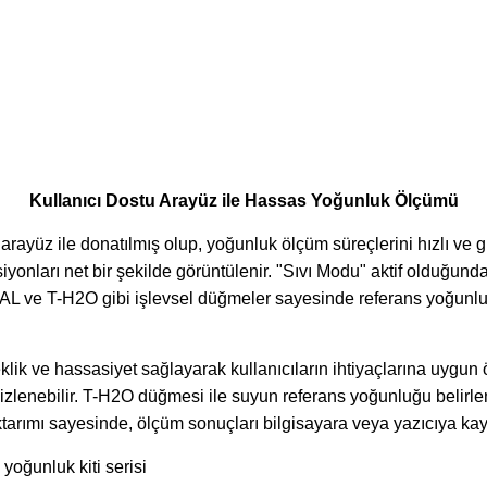
Kullanıcı Dostu Arayüz ile Hassas Yoğunluk Ölçümü
rayüz ile donatılmış olup, yoğunluk ölçüm süreçlerini hızlı ve güv
siyonları net bir şekilde görüntülenir. "Sıvı Modu" aktif olduğu
AL ve T-H2O gibi işlevsel düğmeler sayesinde referans yoğunluk a
klik ve hassasiyet sağlayarak kullanıcıların ihtiyaçlarına uygun
k izlenebilir. T-H2O düğmesi ile suyun referans yoğunluğu belirlen
arımı sayesinde, ölçüm sonuçları bilgisayara veya yazıcıya kayde