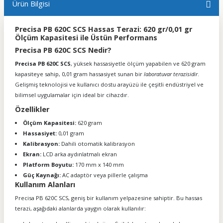
Ürün Bilgisi
Precisa PB 620C SCS Hassas Terazi: 620 gr/0,01 gr
Ölçüm Kapasitesi ile Üstün Performans
Precisa PB 620C SCS Nedir?
Precisa PB 620C SCS
, yüksek hassasiyetle ölçüm yapabilen ve 620 gram
kapasiteye sahip, 0,01 gram hassasiyet sunan bir
laboratuvar terazisidir
.
Gelişmiş teknolojisi ve kullanıcı dostu arayüzü ile çeşitli endüstriyel ve
bilimsel uygulamalar için ideal bir cihazdır.
Özellikler
Ölçüm Kapasitesi:
620 gram
Hassasiyet:
0,01 gram
Kalibrasyon:
Dahili otomatik kalibrasyon
Ekran:
LCD arka aydınlatmalı ekran
Platform Boyutu:
170 mm x 140 mm
Güç Kaynağı:
AC adaptör veya pillerle çalışma
Kullanım Alanları
Precisa PB 620C SCS, geniş bir kullanım yelpazesine sahiptir. Bu hassas
terazi, aşağıdaki alanlarda yaygın olarak kullanılır: