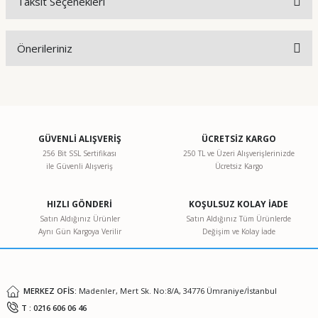
Taksit Seçenekleri
Bu ürüne ilk yorumu siz yapın!
Önerileriniz
Yorum Yaz
Bu ürünün fiyat bilgisi, resim, ürün açıklamalarında ve diğer
konularda yetersiz gördüğünüz noktaları öneri formunu
kullanarak tarafımıza iletebilirsiniz.
Görüş ve önerileriniz için teşekkür ederiz.
GÜVENLİ ALIŞVERİŞ
ÜCRETSİZ KARGO
256 Bit SSL Sertifikası
250 TL ve Üzeri Alışverişlerinizde
ile Güvenli Alışveriş
Ücretsiz Kargo
Ürün resmi kalitesiz, bozuk veya görüntülenemiyor.
Ürün açıklamasında eksik bilgiler bulunuyor.
HIZLI GÖNDERİ
KOŞULSUZ KOLAY İADE
Ürün bilgilerinde hatalar bulunuyor.
Satın Aldığınız Ürünler
Satın Aldığınız Tüm Ürünlerde
Aynı Gün Kargoya Verilir
Değişim ve Kolay İade
Ürün fiyatı diğer sitelerden daha pahalı.
Bu ürüne benzer farklı alternatifler olmalı.
MERKEZ OFİS:
Madenler, Mert Sk. No:8/A, 34776 Ümraniye/İstanbul
T : 0216 606 06 46