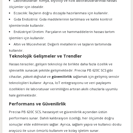
Laboratuvarlar: Kimya, biyoloji ve fizik laboratuvarlarında hassas
ölçümler için idealdir.
Eczacılık: İlaçların doğru dozajda hazırlanması için kullanılır.
Gıda Endüstrisi: Gıda maddelerinin tartılması ve kalite kontrol
işlemlerinde kullanılır.
Endüstriyel Üretim: Parçaların ve hammaddelerin hassas tartım
işlemleri için kullanılır.
Altın ve Mücevherat: Değerli metallerin ve taşların tartımında
kullanılır.
Teknolojik Gelişmeler ve Trendler
Hassas teraziler, gelişen teknoloji ile birlikte daha fazla özellik ve
işlevsellik sunacak şekilde gelişmektedir. Precisa PB 620C SCS gibi
cihazlar,
yüksek doğruluk
ve
güvenilirlik
sağlamak için gelişmiş sensör
teknolojileri kullanır. Ayrıca, IoT entegrasyonu ve veri paylaşımı
özellikleri ile laboratuvar verimliliğini artıran akıllı cihazlarla uyumlu
hale gelmektedir.
Performans ve Güvenilirlik
Precisa PB 620C SCS, hassasiyet ve güvenilirlik açısından üstün
performans sunar. Dahili kalibrasyon özelliği, her ölçümde doğru
sonuçlar elde edilmesini sağlar. Ayrıca, sağlam yapısı ve kullanıcı dostu
arayüzü ile uzun ömürlü kullanım ve kolay işletim sunar.