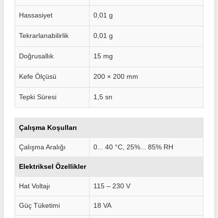
Hassasiyet
0,01 g
Tekrarlanabilirlik
0,01 g
Doğrusallık
15 mg
Kefe Ölçüsü
200 × 200 mm
Tepki Süresi
1,5 sn
Çalışma Koşulları
Çalışma Aralığı
0... 40 °C, 25%... 85% RH
Elektriksel Özellikler
Hat Voltajı
115 – 230 V
Güç Tüketimi
18 VA