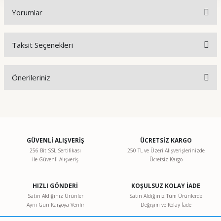
Yorumlar
Taksit Seçenekleri
Bu ürüne ilk yorumu siz yapın!
Önerileriniz
Yorum Yaz
Bu ürünün fiyat bilgisi, resim, ürün açıklamalarında ve diğer
konularda yetersiz gördüğünüz noktaları öneri formunu
kullanarak tarafımıza iletebilirsiniz.
Görüş ve önerileriniz için teşekkür ederiz.
GÜVENLİ ALIŞVERİŞ
ÜCRETSİZ KARGO
256 Bit SSL Sertifikası
250 TL ve Üzeri Alışverişlerinizde
ile Güvenli Alışveriş
Ücretsiz Kargo
Ürün resmi kalitesiz, bozuk veya görüntülenemiyor.
Ürün açıklamasında eksik bilgiler bulunuyor.
HIZLI GÖNDERİ
KOŞULSUZ KOLAY İADE
Ürün bilgilerinde hatalar bulunuyor.
Satın Aldığınız Ürünler
Satın Aldığınız Tüm Ürünlerde
Aynı Gün Kargoya Verilir
Değişim ve Kolay İade
Ürün fiyatı diğer sitelerden daha pahalı.