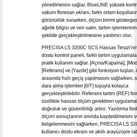
yönetilmesini sağlar. BlueLINE yüksek kontra
vakum floresan ekranı, farklı ortam koşulları
görünürlük sunarken, ölçüm birimi gösterges
ağırlık bilgisi ve veri satırı, tartım işlemlerin
şekilde gerçekleştirilmesine yardımcı olur.
PRECISA LS 3200C SCS Hassas Terazi'ni
dostu kontrol paneli, farklı tartım uygulamal
pratik kullanım sağlar. [Açma/Kapama], [Mod]
[Referans] ve [Yazdır] gibi fonksiyon tuşları, 
arasında hızlı geçiş yapılmasını sağlarken, s
dara alma işlemleri [0/T] tuşuyla kolayca
gerçekleştirilebilir. Referans tartım (REF) fo
özellikle hassas ölçüm gerektiren uygulama
doğruluk ve güvenilirliği artırır. Yazdırma fo
ölçüm sonuçlarının anında kaydedilmesini v
belgelenmesini sağlarken, PRECISA LS 3
kullanıcı dostu ekranı ve akıllı arayüzüyle l