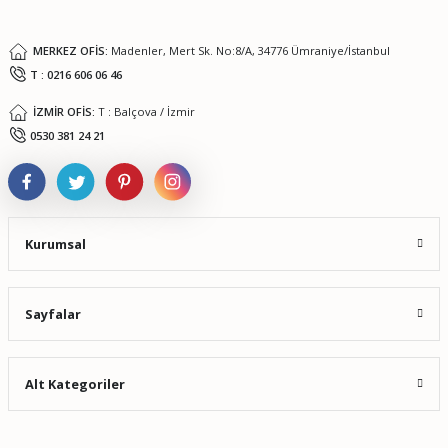
Bu ürüne benzer farklı alternatifler olmalı.
MERKEZ OFİS:
Madenler, Mert Sk. No:8/A, 34776 Ümraniye/İstanbul
T : 0216 606 06 46
İZMİR OFİS:
T : Balçova / İzmir
Gönder
0530 381 24 21
Kurumsal
Sayfalar
Alt Kategoriler