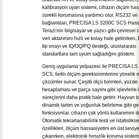
kalibrasyon uyarı sistemi, cihazın ölçüm has
sürekli korumasına yardımcı olur. RS232 v
bağlantıları,
PRECISA LS 3200C SCS Hass
Terazi'nin
bilgisayar ve yazıcı gibi çevresel 
veri aktarımını hızlı ve kolay hale getirirken
tip onayı ve IQ/OQ/PQ desteği, uluslararası
standartlara tam uyum sağladığını gösterir.
Geniş uygulama yelpazesi ile PRECISA LS
SCS, farklı ölçüm gereksinimlerine yönelik 
çözümler sunar. Çeşitli ölçü birimleri, yüzde 
hesaplaması ve parça sayımı gibi işlevlerle
süreçlerini daha pratik hale getirir. Hayvan ta
dinamik tartım ve yoğunluk belirleme gibi ge
fonksiyonlar, cihazın çok yönlü kullanımını d
Otomatik tekrarlanabilirlik testi ve istatistiks
özellikleri, ölçüm hassasiyetini en üst seviy
çıkarırken, elektronik hırsızlık koruma sistem