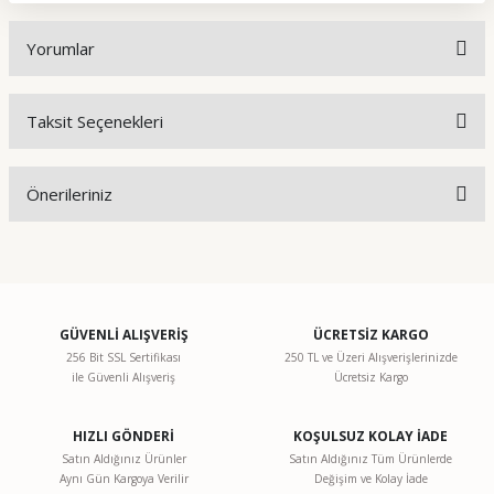
Yorumlar
Taksit Seçenekleri
Bu ürüne ilk yorumu siz yapın!
Önerileriniz
Yorum Yaz
Bu ürünün fiyat bilgisi, resim, ürün açıklamalarında ve diğer
konularda yetersiz gördüğünüz noktaları öneri formunu
kullanarak tarafımıza iletebilirsiniz.
Görüş ve önerileriniz için teşekkür ederiz.
GÜVENLİ ALIŞVERİŞ
ÜCRETSİZ KARGO
256 Bit SSL Sertifikası
250 TL ve Üzeri Alışverişlerinizde
ile Güvenli Alışveriş
Ücretsiz Kargo
Ürün resmi kalitesiz, bozuk veya görüntülenemiyor.
Ürün açıklamasında eksik bilgiler bulunuyor.
HIZLI GÖNDERİ
KOŞULSUZ KOLAY İADE
Ürün bilgilerinde hatalar bulunuyor.
Satın Aldığınız Ürünler
Satın Aldığınız Tüm Ürünlerde
Aynı Gün Kargoya Verilir
Değişim ve Kolay İade
Ürün fiyatı diğer sitelerden daha pahalı.