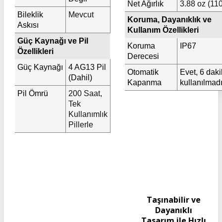
Net Ağırlık
3.88 oz (110
Bileklik
Mevcut
Koruma, Dayanıklık ve
Askısı
Kullanım Özellikleri
Güç Kaynağı ve Pil
Koruma
IP67
Özellikleri
Derecesi
Güç Kaynağı
4 AG13 Pil
Otomatik
Evet, 6 dak
(Dahil)
Kapanma
kullanılmad
Pil Ömrü
200 Saat,
Tek
Kullanımlık
Pillerle
Taşınabilir ve
Dayanıklı
Tasarım ile Hızlı