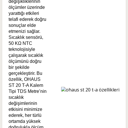
değişikliklerinin
ölçümler üzerinde
yarattığı etkileri
telafi ederek doğru
sonuçlar elde
etmenizi sağlar.
Sıcaklık sensörü,
50 KΩ NTC
teknolojisiyle
çalışarak sıcaklık
ölçümünü doğru
bir şekilde
gerçekleştirir. Bu
özellik, OHAUS
ST 20 T-A Kalem
Tipi TDS Metre’nin
sıcaklık
değişimlerinin
etkisini minimize
ederek, her türlü
ortamda yüksek
doğrulukla ölçüm