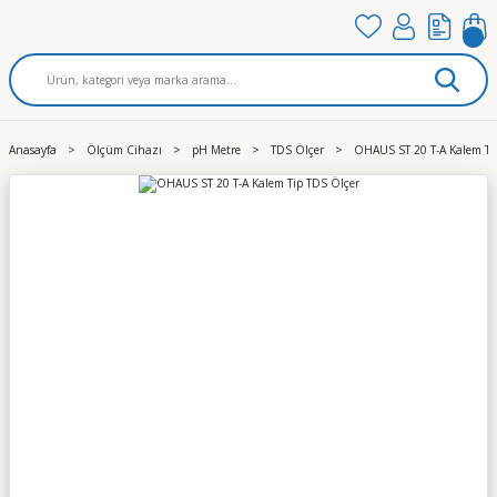
Anasayfa
Ölçüm Cihazı
pH Metre
TDS Ölçer
OHAUS ST 20 T-A Kalem Ti