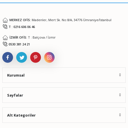
Bu ürüne benzer farklı alternatifler olmalı.
MERKEZ OFİS:
Madenler, Mert Sk. No:8/A, 34776 Ümraniye/İstanbul
T : 0216 606 06 46
İZMİR OFİS:
T : Balçova / İzmir
Gönder
0530 381 24 21
Kurumsal
Sayfalar
Alt Kategoriler