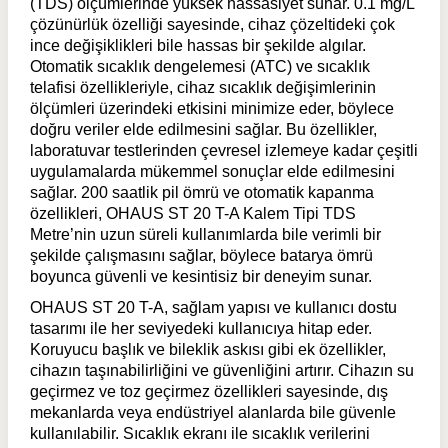
(TDS) ölçümlerinde yüksek hassasiyet sunar. 0.1 mg/L
çözünürlük özelliği sayesinde, cihaz çözeltideki çok
ince değişiklikleri bile hassas bir şekilde algılar.
Otomatik sıcaklık dengelemesi (ATC) ve sıcaklık
telafisi özellikleriyle, cihaz sıcaklık değişimlerinin
ölçümleri üzerindeki etkisini minimize eder, böylece
doğru veriler elde edilmesini sağlar. Bu özellikler,
laboratuvar testlerinden çevresel izlemeye kadar çeşitli
uygulamalarda mükemmel sonuçlar elde edilmesini
sağlar. 200 saatlik pil ömrü ve otomatik kapanma
özellikleri, OHAUS ST 20 T-A Kalem Tipi TDS
Metre’nin uzun süreli kullanımlarda bile verimli bir
şekilde çalışmasını sağlar, böylece batarya ömrü
boyunca güvenli ve kesintisiz bir deneyim sunar.
OHAUS ST 20 T-A, sağlam yapısı ve kullanıcı dostu
tasarımı ile her seviyedeki kullanıcıya hitap eder.
Koruyucu başlık ve bileklik askısı gibi ek özellikler,
cihazın taşınabilirliğini ve güvenliğini artırır. Cihazın su
geçirmez ve toz geçirmez özellikleri sayesinde, dış
mekanlarda veya endüstriyel alanlarda bile güvenle
kullanılabilir. Sıcaklık ekranı ile sıcaklık verilerini