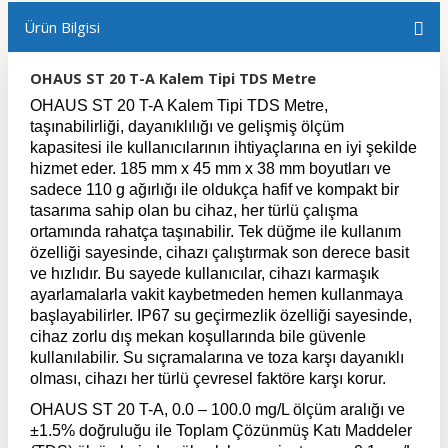
Ürün Bilgisi
OHAUS ST 20 T-A Kalem Tipi TDS Metre
OHAUS ST 20 T-A Kalem Tipi TDS Metre,
taşınabilirliği, dayanıklılığı ve gelişmiş ölçüm
kapasitesi ile kullanıcılarının ihtiyaçlarına en iyi şekilde
hizmet eder. 185 mm x 45 mm x 38 mm boyutları ve
sadece 110 g ağırlığı ile oldukça hafif ve kompakt bir
tasarıma sahip olan bu cihaz, her türlü çalışma
ortamında rahatça taşınabilir. Tek düğme ile kullanım
özelliği sayesinde, cihazı çalıştırmak son derece basit
ve hızlıdır. Bu sayede kullanıcılar, cihazı karmaşık
ayarlamalarla vakit kaybetmeden hemen kullanmaya
başlayabilirler. IP67 su geçirmezlik özelliği sayesinde,
cihaz zorlu dış mekan koşullarında bile güvenle
kullanılabilir. Su sıçramalarına ve toza karşı dayanıklı
olması, cihazı her türlü çevresel faktöre karşı korur.
OHAUS ST 20 T-A, 0.0 – 100.0 mg/L ölçüm aralığı ve
±1.5% doğruluğu ile Toplam Çözünmüş Katı Maddeler