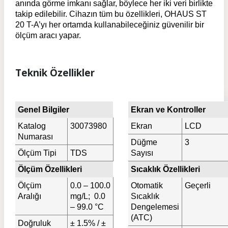
anında görme imkanı sağlar, böylece her iki veri birlikte
takip edilebilir. Cihazın tüm bu özellikleri, OHAUS ST
20 T-A’yı her ortamda kullanabileceğiniz güvenilir bir
ölçüm aracı yapar.
Teknik Özellikler
Genel Bilgiler
Ekran ve Kontroller
Katalog
30073980
Ekran
LCD
Numarası
Düğme
3
Ölçüm Tipi
TDS
Sayısı
Ölçüm Özellikleri
Sıcaklık Özellikleri
Ölçüm
0.0 – 100.0
Otomatik
Geçerli
Aralığı
mg/L; 0.0
Sıcaklık
– 99.0 °C
Dengelemesi
(ATC)
Doğruluk
± 1.5% / ±