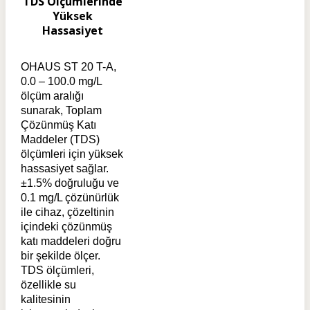
TDS Ölçümlerinde
Yüksek
Hassasiyet
OHAUS ST 20 T-A,
0.0 – 100.0 mg/L
ölçüm aralığı
sunarak, Toplam
Çözünmüş Katı
Maddeler (TDS)
ölçümleri için yüksek
hassasiyet sağlar.
±1.5% doğruluğu ve
0.1 mg/L çözünürlük
ile cihaz, çözeltinin
içindeki çözünmüş
katı maddeleri doğru
bir şekilde ölçer.
TDS ölçümleri,
özellikle su
kalitesinin