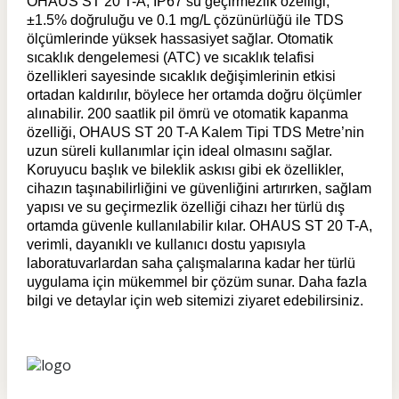
OHAUS ST 20 T-A, IP67 su geçirmezlik özelliği,
±1.5% doğruluğu ve 0.1 mg/L çözünürlüğü ile TDS
ölçümlerinde yüksek hassasiyet sağlar. Otomatik
sıcaklık dengelemesi (ATC) ve sıcaklık telafisi
özellikleri sayesinde sıcaklık değişimlerinin etkisi
ortadan kaldırılır, böylece her ortamda doğru ölçümler
alınabilir. 200 saatlik pil ömrü ve otomatik kapanma
özelliği, OHAUS ST 20 T-A Kalem Tipi TDS Metre’nin
uzun süreli kullanımlar için ideal olmasını sağlar.
Koruyucu başlık ve bileklik askısı gibi ek özellikler,
cihazın taşınabilirliğini ve güvenliğini artırırken, sağlam
yapısı ve su geçirmezlik özelliği cihazı her türlü dış
ortamda güvenle kullanılabilir kılar. OHAUS ST 20 T-A,
verimli, dayanıklı ve kullanıcı dostu yapısıyla
laboratuvarlardan saha çalışmalarına kadar her türlü
uygulama için mükemmel bir çözüm sunar. Daha fazla
bilgi ve detaylar için web sitemizi ziyaret edebilirsiniz.