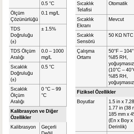
0.5 °C
Sıcaklık
Otomatik
Telafisi
Ölçüm
0.1 mg/L
Çözünürlüğü
Sıcaklık
Mevcut
Ekranı
TDS
± 1.5%
Doğruluğu
Sıcaklık
50 KΩ NTC
(±)
Sensörü
TDS Ölçüm
0.0 – 1000
Çalışma
50°F – 104°
Aralığı
mg/L
Ortamı
%85 RH,
yoğuşmasız
Sıcaklık
0.5 °C
(10°C – 40°
Doğruluğu
%85 RH,
(±)
yoğuşmasız
Sıcaklık
0 °C – 99
Fiziksel Özellikler
Ölçüm
°C
Aralığı
Boyutlar
1.5 in x 7.28
1.77 in (38
Kalibrasyon ve Diğer
185 mm x 4
Özellikler
(En x Boy x
Derinlik)
Kalibrasyon
Geçerli
Değil