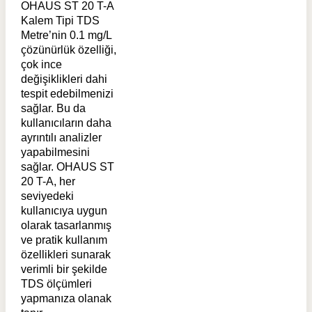
OHAUS ST 20 T-A
Kalem Tipi TDS
Metre’nin 0.1 mg/L
çözünürlük özelliği,
çok ince
değişiklikleri dahi
tespit edebilmenizi
sağlar. Bu da
kullanıcıların daha
ayrıntılı analizler
yapabilmesini
sağlar. OHAUS ST
20 T-A, her
seviyedeki
kullanıcıya uygun
olarak tasarlanmış
ve pratik kullanım
özellikleri sunarak
verimli bir şekilde
TDS ölçümleri
yapmanıza olanak