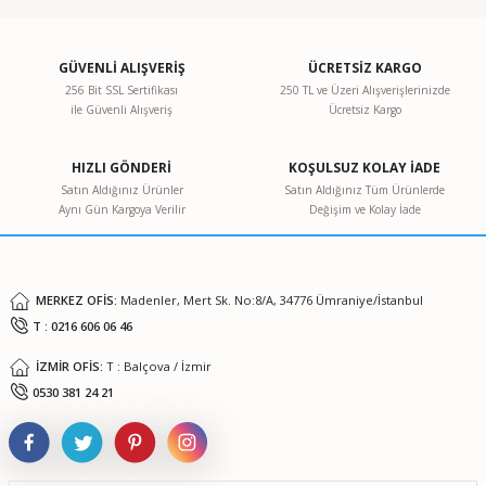
konularda yetersiz gördüğünüz noktaları öneri formunu
kullanarak tarafımıza iletebilirsiniz.
Görüş ve önerileriniz için teşekkür ederiz.
GÜVENLİ ALIŞVERİŞ
ÜCRETSİZ KARGO
256 Bit SSL Sertifikası
250 TL ve Üzeri Alışverişlerinizde
ile Güvenli Alışveriş
Ücretsiz Kargo
Ürün resmi kalitesiz, bozuk veya görüntülenemiyor.
Ürün açıklamasında eksik bilgiler bulunuyor.
HIZLI GÖNDERİ
KOŞULSUZ KOLAY İADE
Ürün bilgilerinde hatalar bulunuyor.
Satın Aldığınız Ürünler
Satın Aldığınız Tüm Ürünlerde
Aynı Gün Kargoya Verilir
Değişim ve Kolay İade
Ürün fiyatı diğer sitelerden daha pahalı.
Bu ürüne benzer farklı alternatifler olmalı.
MERKEZ OFİS:
Madenler, Mert Sk. No:8/A, 34776 Ümraniye/İstanbul
T : 0216 606 06 46
İZMİR OFİS:
T : Balçova / İzmir
Gönder
0530 381 24 21