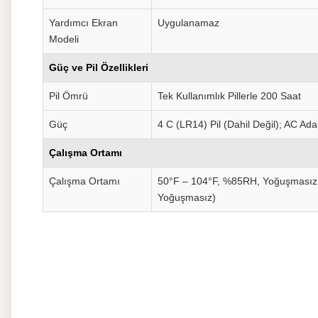
Yardımcı Ekran
Uygulanamaz
Modeli
Güç ve Pil Özellikleri
Pil Ömrü
Tek Kullanımlık Pillerle 200 Saat
Güç
4 C (LR14) Pil (Dahil Değil); AC Ada
Çalışma Ortamı
Çalışma Ortamı
50°F – 104°F, %85RH, Yoğuşmasız
Yoğuşmasız)