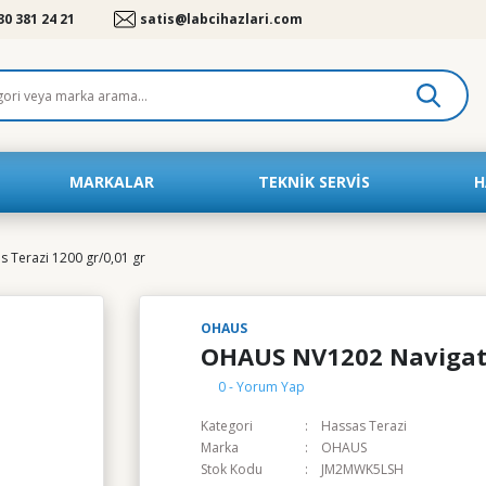
30 381 24 21
satis@labcihazlari.com
MARKALAR
TEKNIK SERVIS
H
Terazi 1200 gr/0,01 gr
OHAUS
OHAUS NV1202 Navigator
0 - Yorum Yap
Kategori
Hassas Terazi
Marka
OHAUS
Stok Kodu
JM2MWK5LSH