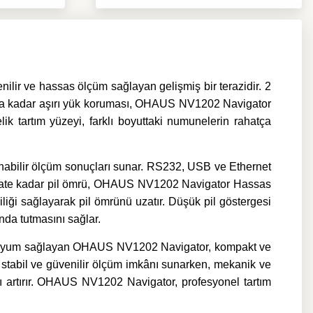
ilir ve hassas ölçüm sağlayan gelişmiş bir terazidir. 2
t kata kadar aşırı yük koruması, OHAUS NV1202 Navigator
k tartım yüzeyi, farklı boyuttaki numunelerin rahatça
abilir ölçüm sonuçları sunar. RS232, USB ve Ethernet
 200 saate kadar pil ömrü, OHAUS NV1202 Navigator Hassas
iliği sağlayarak pil ömrünü uzatır. Düşük pil göstergesi
nda tutmasını sağlar.
alara uyum sağlayan OHAUS NV1202 Navigator, kompakt ve
 stabil ve güvenilir ölçüm imkânı sunarken, mekanik ve
ı artırır. OHAUS NV1202 Navigator, profesyonel tartım