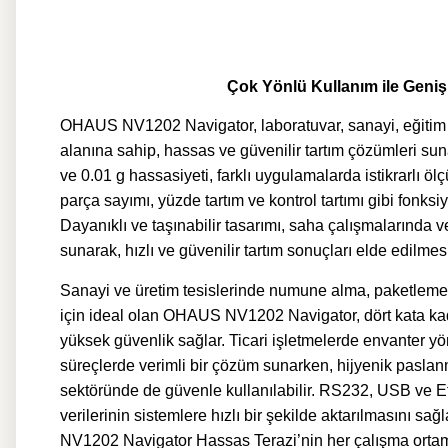
Çok Yönlü Kullanım ile Geniş
OHAUS NV1202 Navigator, laboratuvar, sanayi, eğitim ve 
alanına sahip, hassas ve güvenilir tartım çözümleri sun
ve 0.01 g hassasiyeti, farklı uygulamalarda istikrarlı ö
parça sayımı, yüzde tartım ve kontrol tartımı gibi fonksiyon
Dayanıklı ve taşınabilir tasarımı, saha çalışmalarında 
sunarak, hızlı ve güvenilir tartım sonuçları elde edilmes
Sanayi ve üretim tesislerinde numune alma, paketleme v
için ideal olan OHAUS NV1202 Navigator, dört kata kad
yüksek güvenlik sağlar. Ticari işletmelerde envanter yön
süreçlerde verimli bir çözüm sunarken, hijyenik paslan
sektöründe de güvenle kullanılabilir. RS232, USB ve E
verilerinin sistemlere hızlı bir şekilde aktarılmasını 
NV1202 Navigator Hassas Terazi’nin her çalışma ortam