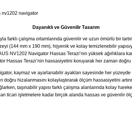
Dayanıklı ve Güvenilir Tasarım
 farklı çalışma ortamlarında güvenilir ve uzun ömürlü bir tar
zeyi (144 mm x 190 mm), hijyenik ve kolay temizlenebilir yapısı
US NV1202 Navigator Hassas Terazi’nin yüksek ağırlıklara karşı 
 Hassas Terazi’nin hassasiyetini koruyarak her zaman doğru ö
or, kaymaz ve ayarlanabilir ayakları sayesinde her yüzeyde de
doğru hizalanmasını kolaylaştırarak ölçüm hassasiyetini artır
en, taşınabilir yapısı farklı çalışma alanlarında kolay hareket 
 ticari işletmelere kadar birçok alanda hassas ve güvenilir öl