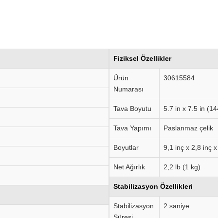
Fiziksel Özellikler
Ürün
30615584
Numarası
Tava Boyutu
5.7 in x 7.5 in 
Tava Yapımı
Paslanmaz çelik
Boyutlar
9,1 inç x 2,8 in
Net Ağırlık
2,2 lb (1 kg)
Stabilizasyon Özellikleri
Stabilizasyon
2 saniye
Süresi