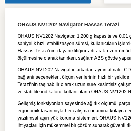
OHAUS NV1202 Navigator Hassas Terazi
OHAUS NV1202 Navigator, 1,200 g kapasite ve 0.01 g has
saniyelik hızlı stabilizasyon süresi, kullanıcıların i
Hassas Terazi’nin dayanıklılığını artırarak uzun ömü
ölçülmesine olanak tanırken, sağlam ABS gövde yapısı zo
OHAUS NV1202 Navigator, arkadan aydınlatmalı LCD ek
bağlantı seçenekleri, ölçüm verilerinin hızlı bir şekil
Terazi’nin taşınabilir olarak uzun süre kesintisiz çalı
ve stabilite indikatörü, kullanıcıların OHAUS NV1202 N
Gelişmiş fonksiyonları sayesinde ağırlık ölçümü, parç
ergonomik tasarımıyla her çalışma ortamına kolayca en
yazılımsal aşırı yük koruma sistemleri, OHAUS NV1202
ihtiyaçları için mükemmel bir çözüm sunarak güvenilirliği