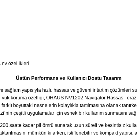
Üstün Performans ve Kullanıcı Dostu Tasarım
sağlam yapısıyla hızlı, hassas ve güvenilir tartım çözümleri suna
rı yük koruma özelliği, OHAUS NV1202 Navigator Hassas Terazi’n
rklı boyuttaki nesnelerin kolaylıkla tartılmasına olanak tanırken
in çeşitli uygulamalar için esnek bir kullanım sunmasını sağl
00 saate kadar pil ömrü sunarak uzun süreli ve kesintisiz kull
de aktarılmasını mümkün kılarken, istiflenebilir ve kompakt yapısı