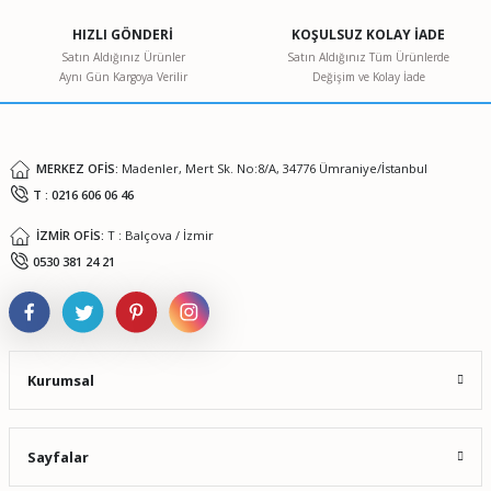
Ürün açıklamasında eksik bilgiler bulunuyor.
HIZLI GÖNDERİ
KOŞULSUZ KOLAY İADE
Ürün bilgilerinde hatalar bulunuyor.
Satın Aldığınız Ürünler
Satın Aldığınız Tüm Ürünlerde
Aynı Gün Kargoya Verilir
Değişim ve Kolay İade
Ürün fiyatı diğer sitelerden daha pahalı.
Bu ürüne benzer farklı alternatifler olmalı.
MERKEZ OFİS:
Madenler, Mert Sk. No:8/A, 34776 Ümraniye/İstanbul
T : 0216 606 06 46
İZMİR OFİS:
T : Balçova / İzmir
Gönder
0530 381 24 21
Kurumsal
Sayfalar