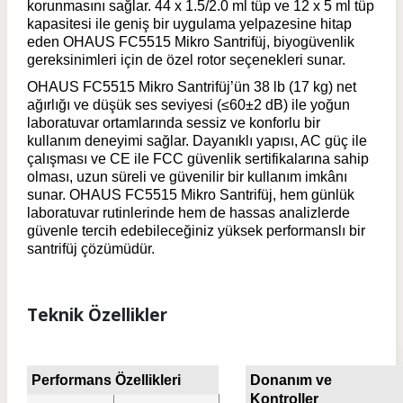
korunmasını sağlar. 44 x 1.5/2.0 ml tüp ve 12 x 5 ml tüp
kapasitesi ile geniş bir uygulama yelpazesine hitap
eden OHAUS FC5515 Mikro Santrifüj, biyogüvenlik
gereksinimleri için de özel rotor seçenekleri sunar.
OHAUS FC5515 Mikro Santrifüj’ün 38 lb (17 kg) net
ağırlığı ve düşük ses seviyesi (≤60±2 dB) ile yoğun
laboratuvar ortamlarında sessiz ve konforlu bir
kullanım deneyimi sağlar. Dayanıklı yapısı, AC güç ile
çalışması ve CE ile FCC güvenlik sertifikalarına sahip
olması, uzun süreli ve güvenilir bir kullanım imkânı
sunar. OHAUS FC5515 Mikro Santrifüj, hem günlük
laboratuvar rutinlerinde hem de hassas analizlerde
güvenle tercih edebileceğiniz yüksek performanslı bir
santrifüj çözümüdür.
Teknik Özellikler
Performans Özellikleri
Donanım ve
Kontroller