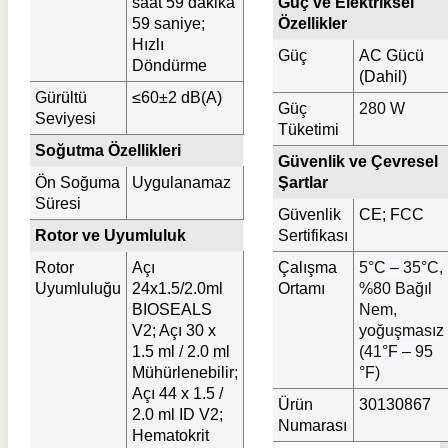
saat 59 dakika
Güç ve Elektriksel
59 saniye;
Özellikler
Hızlı
Güç
AC Gücü
Döndürme
(Dahil)
Gürültü
≤60±2 dB(A)
Güç
280 W
Seviyesi
Tüketimi
Soğutma Özellikleri
Güvenlik ve Çevresel
Ön Soğuma
Uygulanamaz
Şartlar
Süresi
Güvenlik
CE; FCC
Rotor ve Uyumluluk
Sertifikası
Rotor
Açı
Çalışma
5°C – 35°C,
Uyumluluğu
24x1.5/2.0ml
Ortamı
%80 Bağıl
BIOSEALS
Nem,
V2; Açı 30 x
yoğuşmasız
1.5 ml / 2.0 ml
(41°F – 95
Mühürlenebilir;
°F)
Açı 44 x 1.5 /
Ürün
30130867
2.0 ml ID V2;
Numarası
Hematokrit