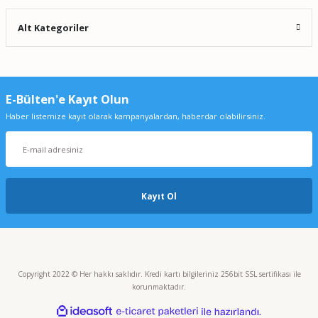
Alt Kategoriler
E-Bülten'e Kayıt Olun
Haber listemize kayıt olarak kampanyalardan, haberdar olabilirsiniz.
Kayıt Ol
Copyright 2022 © Her hakkı saklıdır. Kredi kartı bilgileriniz 256bit SSL sertifikası ile
korunmaktadır.
ideasoft
ile
e-