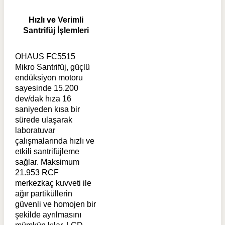
Hızlı ve Verimli
Santrifüj İşlemleri
OHAUS FC5515
Mikro Santrifüj, güçlü
endüksiyon motoru
sayesinde 15.200
dev/dak hıza 16
saniyeden kısa bir
sürede ulaşarak
laboratuvar
çalışmalarında hızlı ve
etkili santrifüjleme
sağlar. Maksimum
21.953 RCF
merkezkaç kuvveti ile
ağır partiküllerin
güvenli ve homojen bir
şekilde ayrılmasını