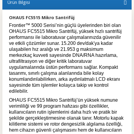
Ürün Bilgisi
OHAUS FC5515 Mikro Santrifüj
Frontier™ 5000 Serisi’nin güçlü üyelerinden biri olan
OHAUS FC5515 Mikro Santrifüj, yüksek hızlı santrifüj
performansı ile laboratuvar çalışmalarınızda güvenilir
ve etkili çözümler sunar. 15.200 dev/dak'ya kadar
ulaşabilen hız aralığı ve 21.953 g maksimum
merkezkaç kuvveti sayesinde DNA/RNA hazırlama,
ultrafiltrasyon ve diğer kritik laboratuvar
uygulamalarında üstün performans sağlar. Kompakt
tasarımı, sınırlı çalışma alanlarında bile kolay
konumlandırılabilirken, arka aydınlatmalı LCD ekranı
sayesinde tüm işlemler kolayca takip ve kontrol
edilebilir.
OHAUS FC5515 Mikro Santrifüj’ün yüksek numune
verimliliği ve 99 program hafızası gibi özellikler,
kullanıcıların rutin işlemlerini daha hızlı ve pratik bir
şekilde gerçekleştirmesine olanak tanır. Motorlu kapak
kilitleme sistemi ve rotor dengesizlik algılama özelliği,
hem cihazın güvenli çalışmasını hem de kullanıcıların