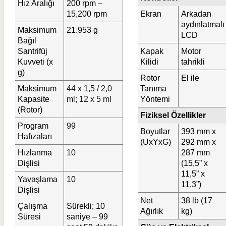
Hız Aralığı
200 rpm –
15,200 rpm
Ekran
Arkadan
aydınlatmalı
Maksimum
21.953 g
LCD
Bağıl
Santrifüj
Kapak
Motor
Kuvveti (x
Kilidi
tahrikli
g)
Rotor
El ile
Maksimum
44 x 1,5 / 2,0
Tanıma
Kapasite
ml; 12 x 5 ml
Yöntemi
(Rotor)
Fiziksel Özellikler
Program
99
Boyutlar
393 mm x
Hafızaları
(UxYxG)
292 mm x
Hızlanma
10
287 mm
Dişlisi
(15,5” x
11,5” x
Yavaşlama
10
11,3”)
Dişlisi
Net
38 lb (17
Çalışma
Sürekli; 10
Ağırlık
kg)
Süresi
saniye – 99