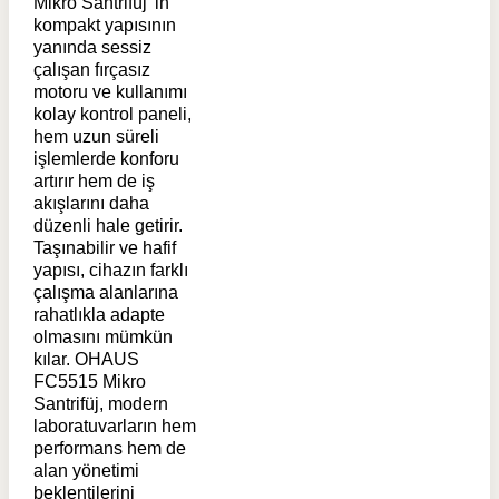
Mikro Santrifüj’ in
kompakt yapısının
yanında sessiz
çalışan fırçasız
motoru ve kullanımı
kolay kontrol paneli,
hem uzun süreli
işlemlerde konforu
artırır hem de iş
akışlarını daha
düzenli hale getirir.
Taşınabilir ve hafif
yapısı, cihazın farklı
çalışma alanlarına
rahatlıkla adapte
olmasını mümkün
kılar. OHAUS
FC5515 Mikro
Santrifüj, modern
laboratuvarların hem
performans hem de
alan yönetimi
beklentilerini