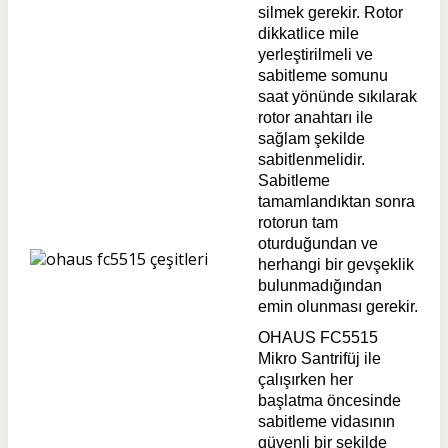
silmek gerekir. Rotor
dikkatlice mile
yerleştirilmeli ve
sabitleme somunu
saat yönünde sıkılarak
rotor anahtarı ile
sağlam şekilde
sabitlenmelidir.
Sabitleme
tamamlandıktan sonra
rotorun tam
oturduğundan ve
herhangi bir gevşeklik
bulunmadığından
emin olunması gerekir.
OHAUS FC5515
Mikro Santrifüj ile
çalışırken her
başlatma öncesinde
sabitleme vidasının
güvenli bir şekilde