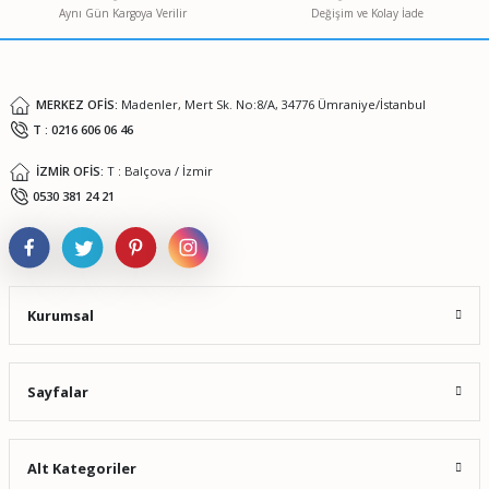
Aynı Gün Kargoya Verilir
Değişim ve Kolay İade
Ürün fiyatı diğer sitelerden daha pahalı.
Bu ürüne benzer farklı alternatifler olmalı.
MERKEZ OFİS:
Madenler, Mert Sk. No:8/A, 34776 Ümraniye/İstanbul
T : 0216 606 06 46
İZMİR OFİS:
T : Balçova / İzmir
Gönder
0530 381 24 21
Kurumsal
Sayfalar
Alt Kategoriler