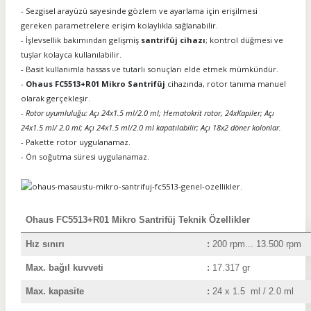
- Sezgisel arayüzü sayesinde gözlem ve ayarlama için erişilmesi
gereken parametrelere erişim kolaylıkla sağlanabilir.
- İşlevsellik bakımından gelişmiş
santrifüj cihazı
; kontrol düğmesi ve
tuşlar kolayca kullanılabilir.
- Basit kullanımla hassas ve tutarlı sonuçları elde etmek mümkündür.
-
Ohaus FC5513+R01 Mikro Santrifüj
cihazında, rotor tanıma manuel
olarak gerçekleşir.
-
Rotor uyumluluğu: Açı 24x1.5 ml/2.0 ml; Hematokrit rotor, 24xKapiler; Açı
24x1.5 ml/ 2.0 ml; Açı 24x1.5 ml/2.0 ml kapatılabilir; Açı 18x2 döner kolonlar.
- Pakette rotor uygulanamaz.
- Ön soğutma süresi uygulanamaz.
Ohaus FC5513+R01 Mikro Santrifüj Teknik Özellikler
Hız sınırı
:
2
00 rpm... 13.500 rpm
Max. bağıl kuvveti
:
17.317 gr
Max. kapasite
:
24 x 1.5 ml / 2.0 ml