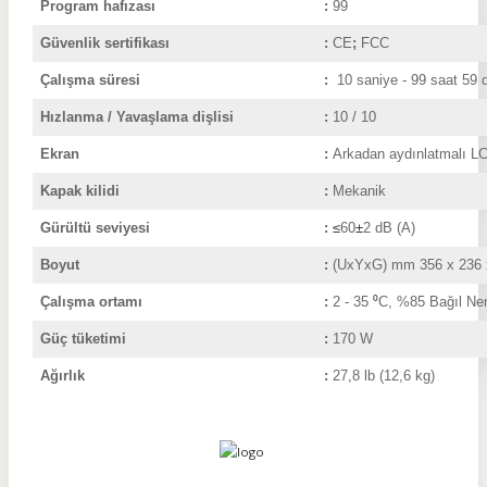
Program hafızası
:
99
Güvenlik sertifikası
:
CE
;
FCC
Çalışma süresi
:
10 saniye - 99 saat 59 
Hızlanma / Yavaşlama dişlisi
:
10 / 10
Ekran
:
Arkadan aydınlatmalı L
Kapak kilidi
:
Mekanik
Gürültü seviyesi
:
≤
60
±
2 dB (A)
Boyut
:
(UxYxG) mm 356 x 236 
Çalışma ortamı
:
2
- 35
⁰
C, %85 Bağıl N
Güç tüketimi
:
170 W
Ağırlık
:
27,8 lb (12,6
kg)