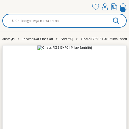
Anasayfa
Laboratuvar Cihazları
Santrifüj
Ohaus FC5513+R01 Mikro Santrif