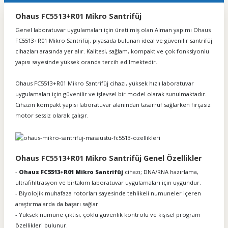
Ohaus FC5513+R01 Mikro Santrifüj
Genel laboratuvar uygulamaları için üretilmiş olan Alman yapımı Ohaus
FC5513+R01 Mikro Santrifüj, piyasada bulunan ideal ve güvenilir santrifüj
cihazları arasında yer alır. Kalitesi, sağlam, kompakt ve çok fonksiyonlu
yapısı sayesinde yüksek oranda tercih edilmektedir.
Ohaus FC5513+R01 Mikro Santrifüj cihazı, yüksek hızlı laboratuvar
uygulamaları için güvenilir ve işlevsel bir model olarak sunulmaktadır.
Cihazın kompakt yapısı laboratuvar alanından tasarruf sağlarken fırçasız
motor sessiz olarak çalışır.
Ohaus FC5513+R01 Mikro Santrifüj Genel Özellikler
-
Ohaus FC5513+R01 Mikro Santrifüj
cihazı; DNA/RNA hazırlama,
ultrafihltrasyon ve birtakım laboratuvar uygulamaları için uygundur.
- Biyolojik muhafaza rotorları sayesinde tehlikeli numuneler içeren
araştırmalarda da başarı sağlar.
- Yüksek numune çıktısı, çoklu güvenlik kontrolü ve kişisel program
özellikleri bulunur.