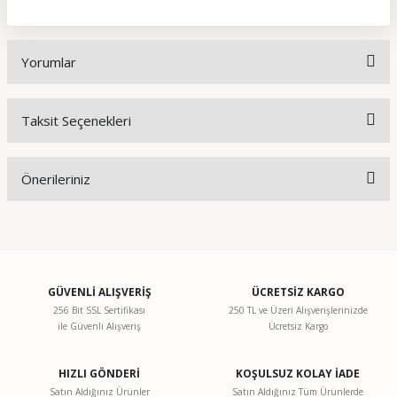
Yorumlar
Taksit Seçenekleri
Bu ürüne ilk yorumu siz yapın!
Önerileriniz
Yorum Yaz
Bu ürünün fiyat bilgisi, resim, ürün açıklamalarında ve diğer
konularda yetersiz gördüğünüz noktaları öneri formunu
kullanarak tarafımıza iletebilirsiniz.
Görüş ve önerileriniz için teşekkür ederiz.
GÜVENLİ ALIŞVERİŞ
ÜCRETSİZ KARGO
256 Bit SSL Sertifikası
250 TL ve Üzeri Alışverişlerinizde
ile Güvenli Alışveriş
Ücretsiz Kargo
Ürün resmi kalitesiz, bozuk veya görüntülenemiyor.
Ürün açıklamasında eksik bilgiler bulunuyor.
HIZLI GÖNDERİ
KOŞULSUZ KOLAY İADE
Ürün bilgilerinde hatalar bulunuyor.
Satın Aldığınız Ürünler
Satın Aldığınız Tüm Ürünlerde