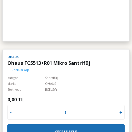
OHAUS
Ohaus FC5513+R01 Mikro Santrifüj
0 - Yorum Yap
Kategori
Santrifüj
Marka
OHAUS
Stok Kodu
BCELSVY1
0,00 TL
SEPETE EKLE