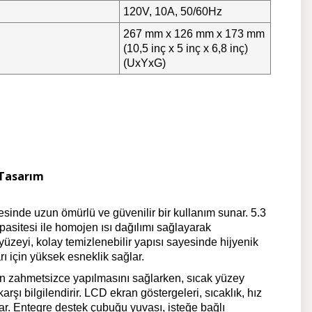
120V, 10A, 50/60Hz
267 mm x 126 mm x 173 mm
(10,5 inç x 5 inç x 6,8 inç)
(UxYxG)
 Tasarım
de uzun ömürlü ve güvenilir bir kullanım sunar. 5.3
asitesi ile homojen ısı dağılımı sağlayarak
yüzeyi, kolay temizlenebilir yapısı sayesinde hijyenik
rı için yüksek esneklik sağlar.
nın zahmetsizce yapılmasını sağlarken, sıcak yüzey
 karşı bilgilendirir. LCD ekran göstergeleri, sıcaklık, hız
ar. Entegre destek çubuğu yuvası, isteğe bağlı