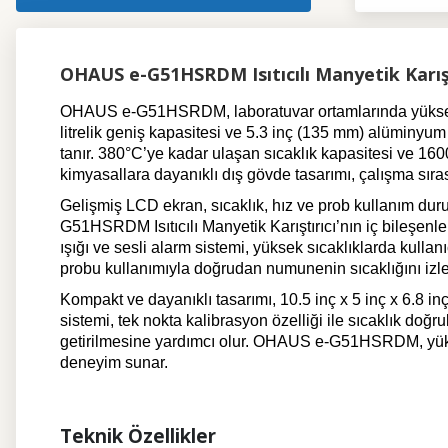
OHAUS e-G51HSRDM Isıtıcılı Manyetik Karışt
OHAUS e-G51HSRDM, laboratuvar ortamlarında yüksek pe
litrelik geniş kapasitesi ve 5.3 inç (135 mm) alüminyu
tanır. 380°C’ye kadar ulaşan sıcaklık kapasitesi ve 16
kimyasallara dayanıklı dış gövde tasarımı, çalışma sıras
Gelişmiş LCD ekran, sıcaklık, hız ve prob kullanım dur
G51HSRDM Isıtıcılı Manyetik Karıştırıcı’nın iç bileşenler
ışığı ve sesli alarm sistemi, yüksek sıcaklıklarda kullan
probu kullanımıyla doğrudan numunenin sıcaklığını izle
Kompakt ve dayanıklı tasarımı, 10.5 inç x 5 inç x 6.8 in
sistemi, tek nokta kalibrasyon özelliği ile sıcaklık do
getirilmesine yardımcı olur. OHAUS e-G51HSRDM, yüksek 
deneyim sunar.
Teknik Özellikler