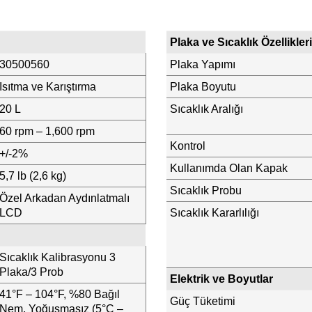
Plaka ve Sıcaklık Özellikleri
30500560
Plaka Yapımı
Isıtma ve Karıştırma
Plaka Boyutu
20 L
Sıcaklık Aralığı
60 rpm – 1,600 rpm
Kontrol
+/-2%
Kullanımda Olan Kapak
5,7 lb (2,6 kg)
Sıcaklık Probu
Özel Arkadan Aydınlatmalı
LCD
Sıcaklık Kararlılığı
Sıcaklık Kalibrasyonu 3
Plaka/3 Prob
Elektrik ve Boyutlar
41°F – 104°F, %80 Bağıl
Güç Tüketimi
Nem, Yoğuşmasız (5°C –