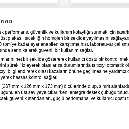
ırıcı
rformans, güvenlik ve kullanım kolaylığı sunmak için tasarlan
m üst plakası, sıcaklığın homojen bir şekilde yayılmasını sağlay
00 rpm’ye kadar ayarlanabilen karıştırma hızı, laboratuvar çalış
ında serin kalarak güvenli bir kullanım sağlar.
umlarını net bir şekilde göstererek kullanıcı dostu bir kontrol 
ini sürekli izleyerek olası arıza durumlarında ısıtıcıyı otomatik o
ıcıyı bilgilendirerek olası kazaların önüne geçilmesine yardımcı ol
yerek hassas kontrol sağlar.
ç (267 mm x 126 mm x 173 mm) ölçülerinde olup, sınırlı alanlarda b
ğruluğunu en üst seviyeye çıkarırken, entegre destek çubuğu tutu
güvenlik standartları, güçlü performansı ve kullanıcı dostu tasa