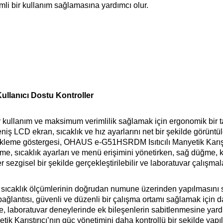
mli bir kullanım sağlamasına yardımcı olur.
ullanıcı Dostu Kontroller
llanım ve maksimum verimlilik sağlamak için ergonomik bir t
eniş LCD ekran, sıcaklık ve hız ayarlarını net bir şekilde görüntü
bekleme göstergesi, OHAUS e-G51HSRDM Isıtıcılı Manyetik Karışt
üğme, sıcaklık ayarları ve menü erişimini yönetirken, sağ düğme, k
 sezgisel bir şekilde gerçekleştirilebilir ve laboratuvar çalışma
, sıcaklık ölçümlerinin doğrudan numune üzerinden yapılmasını
lantısı, güvenli ve düzenli bir çalışma ortamı sağlamak için da
me, laboratuvar deneylerinde ek bileşenlerin sabitlenmesine yard
Karıştırıcı’nın güç yönetimini daha kontrollü bir şekilde yapıl