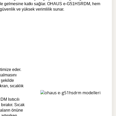
l hale gelmesine katkı sağlar. OHAUS e-G51HSRDM, hem
güvenlik ve yüksek verimlilik sunar.
timize eder.
kalmasını
 şekilde
kran, sıcaklık
 Isıtıcılı
 bırakır. Sıcak
zaların önüne
rtırırken,