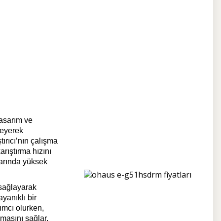
asarım ve
leyerek
ırıcı’nın çalışma
arıştırma hızını
larında yüksek
 sağlayarak
yanıklı bir
ımcı olurken,
masını sağlar.