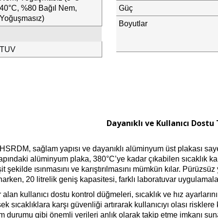
40°C, %80 Bağıl Nem,
Güç
Yoğuşmasız)
Boyutlar
TUV
Dayanıklı ve Kullanıcı Dostu
DM, sağlam yapısı ve dayanıklı alüminyum üst plakası sayesin
apındaki alüminyum plaka, 380°C’ye kadar çıkabilen sıcaklık kap
t şekilde ısınmasını ve karıştırılmasını mümkün kılar. Pürüzsüz 
narken, 20 litrelik geniş kapasitesi, farklı laboratuvar uygulamala
alan kullanıcı dostu kontrol düğmeleri, sıcaklık ve hız ayarları
sek sıcaklıklara karşı güvenliği artırarak kullanıcıyı olası risklere
m durumu gibi önemli verileri anlık olarak takip etme imkanı sun