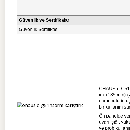
Güvenlik ve Sertifikalar
Güvenlik Sertifikası
OHAUS e-G51HSR
inç (135 mm) ç
numunelerin eşi
bir kullanım su
Ön panelde yer 
uyarı ışığı, yük
ve prob kullanı