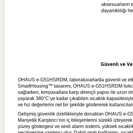
aksesuarların 
dayanıklılığı h
Güvenli ve Ve
OHAUS e-G51HSRDM, laboratuvarlarda güvenli ve etkili 
SmartHousing™ tasarımı, OHAUS e-G51HSRDM Isıtıcılı Ma
sağlarken, kimyasallara karşı dirençli yapısı ile uzun 
yayarak 380°C’ye kadar çıkabilen sıcaklık kapasitesiyle
ve hız değerlerini net bir şekilde göstererek kullanıcıla
Gelişmiş güvenlik özellikleriyle donatılan OHAUS 
Manyetik Karıştırıcı’nın iç bileşenlerini sürekli izleyere
yüzey göstergesi ve sesli alarm sistemi, yüksek sıcaklık
geçilmesine yardımcı olur. Dahili prob bağlantısı, sıca