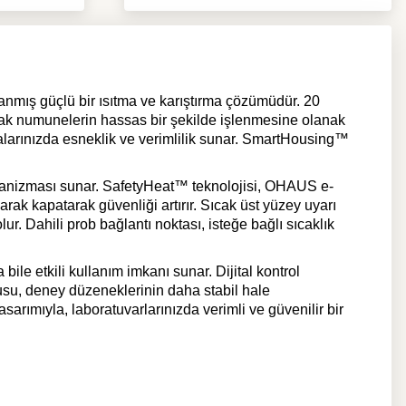
mış güçlü bir ısıtma ve karıştırma çözümüdür. 20
arak numunelerin hassas bir şekilde işlenmesine olanak
malarınızda esneklik ve verimlilik sunar. SmartHousing™
mekanizması sunar. SafetyHeat™ teknolojisi, OHAUS e-
larak kapatarak güvenliği artırır. Sıcak üst yüzey uyarı
ur. Dahili prob bağlantı noktası, isteğe bağlı sıcaklık
ile etkili kullanım imkanı sunar. Dijital kontrol
cusu, deney düzeneklerinin daha stabil hale
rımıyla, laboratuvarlarınızda verimli ve güvenilir bir