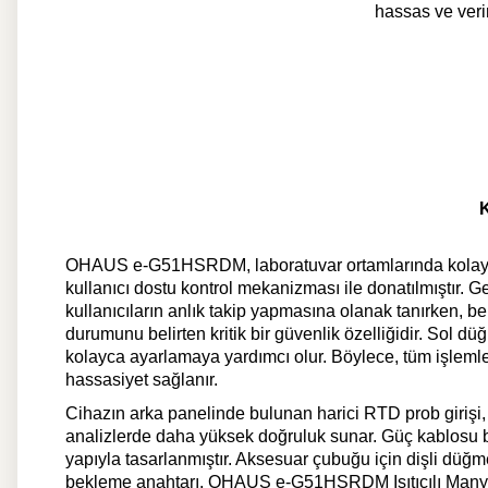
hassas ve veri
K
OHAUS e-G51HSRDM, laboratuvar ortamlarında kolay ku
kullanıcı dostu kontrol mekanizması ile donatılmıştır. G
kullanıcıların anlık takip yapmasına olanak tanırken, 
durumunu belirten kritik bir güvenlik özelliğidir. Sol d
kolayca ayarlamaya yardımcı olur. Böylece, tüm işlemler
hassasiyet sağlanır.
Cihazın arka panelinde bulunan harici RTD prob girişi
analizlerde daha yüksek doğruluk sunar. Güç kablosu bağ
yapıyla tasarlanmıştır. Aksesuar çubuğu için dişli düğ
bekleme anahtarı, OHAUS e-G51HSRDM Isıtıcılı Manyetik 