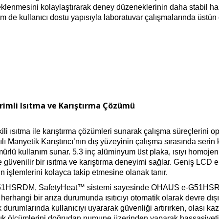
eklenmesini kolaylaştırarak deney düzeneklerinin daha stabi
em de kullanıcı dostu yapısıyla laboratuvar çalışmalarında üstün 
rimli Isıtma ve Karıştırma Çözümü
ısıtma ile karıştırma çözümleri sunarak çalışma süreçlerini op
nyetik Karıştırıcı’nın dış yüzeyinin çalışma sırasında serin 
ömürlü kullanım sunar. 5.3 inç alüminyum üst plaka, ısıyı homojen
 güvenilir bir ısıtma ve karıştırma deneyimi sağlar. Geniş LCD e
rın işlemlerini kolayca takip etmesine olanak tanır.
e-G51HSRDM, SafetyHeat™ sistemi sayesinde OHAUS e-G51HSRDM
k herhangi bir arıza durumunda ısıtıcıyı otomatik olarak devre dışı
 durumlarında kullanıcıyı uyararak güvenliği artırırken, olası ka
klık ölçümlerini doğrudan numune üzerinden yaparak hassasiyeti a