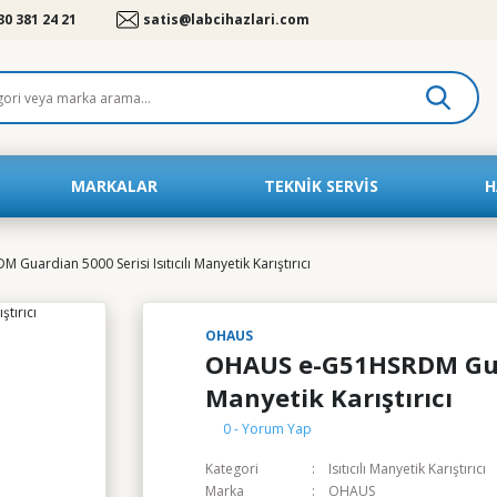
30 381 24 21
satis@labcihazlari.com
MARKALAR
TEKNIK SERVIS
H
uardian 5000 Serisi Isıtıcılı Manyetik Karıştırıcı
OHAUS
OHAUS e-G51HSRDM Guard
Manyetik Karıştırıcı
0 - Yorum Yap
Kategori
Isıtıcılı Manyetik Karıştırıcı
Marka
OHAUS