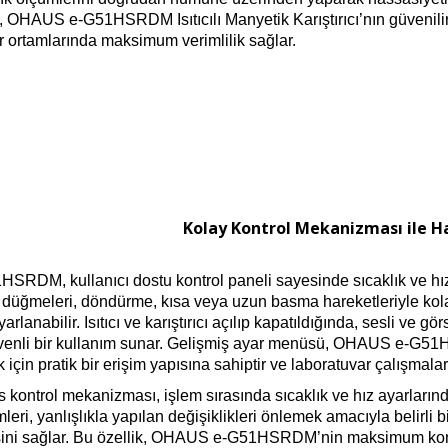
 OHAUS e-G51HSRDM Isıtıcılı Manyetik Karıştırıcı’nın güvenilirl
r ortamlarında maksimum verimlilik sağlar.
Kolay Kontrol Mekanizması ile H
DM, kullanıcı dostu kontrol paneli sayesinde sıcaklık ve hız a
l düğmeleri, döndürme, kısa veya uzun basma hareketleriyle kolay
lanabilir. Isıtıcı ve karıştırıcı açılıp kapatıldığında, sesli ve görs
enli bir kullanım sunar. Gelişmiş ayar menüsü, OHAUS e-G51HSRD
k için pratik bir erişim yapısına sahiptir ve laboratuvar çalışmala
 kontrol mekanizması, işlem sırasında sıcaklık ve hız ayarların
eri, yanlışlıkla yapılan değişiklikleri önlemek amacıyla belirli
ini sağlar. Bu özellik, OHAUS e-G51HSRDM’nin maksimum kontro