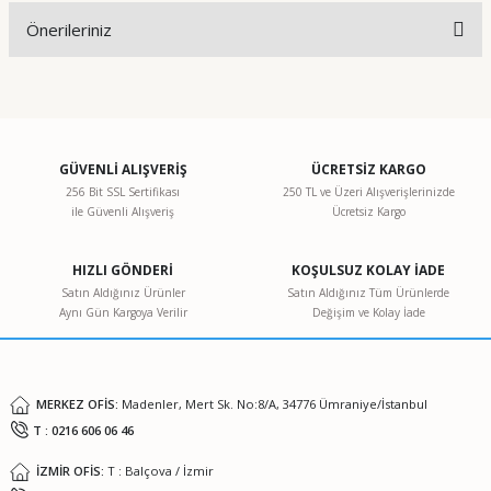
Önerileriniz
Yorum Yaz
Bu ürünün fiyat bilgisi, resim, ürün açıklamalarında ve diğer
konularda yetersiz gördüğünüz noktaları öneri formunu
kullanarak tarafımıza iletebilirsiniz.
Görüş ve önerileriniz için teşekkür ederiz.
GÜVENLİ ALIŞVERİŞ
ÜCRETSİZ KARGO
256 Bit SSL Sertifikası
250 TL ve Üzeri Alışverişlerinizde
ile Güvenli Alışveriş
Ücretsiz Kargo
Ürün resmi kalitesiz, bozuk veya görüntülenemiyor.
Ürün açıklamasında eksik bilgiler bulunuyor.
HIZLI GÖNDERİ
KOŞULSUZ KOLAY İADE
Ürün bilgilerinde hatalar bulunuyor.
Satın Aldığınız Ürünler
Satın Aldığınız Tüm Ürünlerde
Aynı Gün Kargoya Verilir
Değişim ve Kolay İade
Ürün fiyatı diğer sitelerden daha pahalı.
Bu ürüne benzer farklı alternatifler olmalı.
MERKEZ OFİS:
Madenler, Mert Sk. No:8/A, 34776 Ümraniye/İstanbul
T : 0216 606 06 46
İZMİR OFİS:
T : Balçova / İzmir