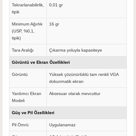
Tekrarlanabilirlik,
0,01 gr
tipik
Minimum Ağırlık
16 gr
(USP, %0,1,
tipik)
Tara Aralığı
Çıkarma yoluyla kapasiteye
Görüntü ve Ekran Özellikleri
Görüntü
Yüksek çözünürlüklü tam renkli VGA
dokunmatik ekran
Yardımcı Ekran
Aksesuar olarak mevcuttur
Modeli
Güç ve Pil Özellikleri
Pil Ömrü
Uygulanamaz