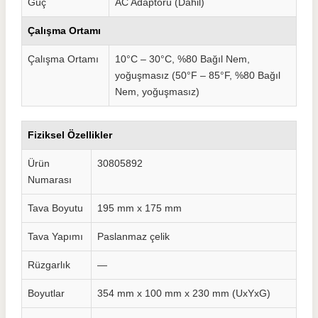
Güç
AC Adaptörü (Dahil)
Çalışma Ortamı
Çalışma Ortamı
10°C – 30°C, %80 Bağıl Nem,
yoğuşmasız (50°F – 85°F, %80 Bağıl
Nem, yoğuşmasız)
Fiziksel Özellikler
Ürün
30805892
Numarası
Tava Boyutu
195 mm x 175 mm
Tava Yapımı
Paslanmaz çelik
Rüzgarlık
—
Boyutlar
354 mm x 100 mm x 230 mm (UxYxG)