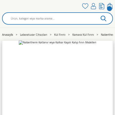
Anasayfa
Laboratuvar Cihazları
Kül Fırını
Kamara Kül Fırını
Nabertherm 