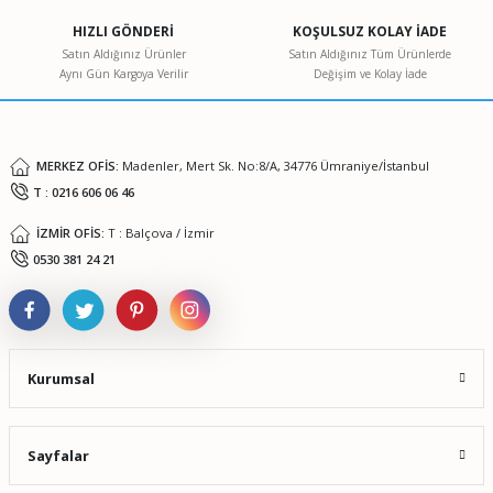
Ürün açıklamasında eksik bilgiler bulunuyor.
HIZLI GÖNDERİ
KOŞULSUZ KOLAY İADE
Ürün bilgilerinde hatalar bulunuyor.
Satın Aldığınız Ürünler
Satın Aldığınız Tüm Ürünlerde
Aynı Gün Kargoya Verilir
Değişim ve Kolay İade
Ürün fiyatı diğer sitelerden daha pahalı.
Bu ürüne benzer farklı alternatifler olmalı.
MERKEZ OFİS:
Madenler, Mert Sk. No:8/A, 34776 Ümraniye/İstanbul
T : 0216 606 06 46
İZMİR OFİS:
T : Balçova / İzmir
Gönder
0530 381 24 21
Kurumsal
Sayfalar