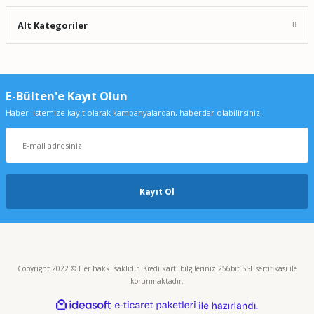
Alt Kategoriler
E-Bülten'e Kayıt Olun
Haber listemize kayıt olarak kampanyalardan, haberdar olabilirsiniz.
Kayıt Ol
Copyright 2022 © Her hakkı saklıdır. Kredi kartı bilgileriniz 256bit SSL sertifikası ile
korunmaktadır.
ideasoft
ile
e-