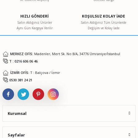
Ürün resmi kalitesiz, bozuk veya görüntülenemiyor.
Ürün açıklamasında eksik bilgiler bulunuyor.
HIZLI GÖNDERİ
KOŞULSUZ KOLAY İADE
Ürün bilgilerinde hatalar bulunuyor.
Satın Aldığınız Ürünler
Satın Aldığınız Tüm Ürünlerde
Aynı Gün Kargoya Verilir
Değişim ve Kolay İade
Ürün fiyatı diğer sitelerden daha pahalı.
Bu ürüne benzer farklı alternatifler olmalı.
MERKEZ OFİS:
Madenler, Mert Sk. No:8/A, 34776 Ümraniye/İstanbul
T : 0216 606 06 46
İZMİR OFİS:
T : Balçova / İzmir
Gönder
0530 381 24 21
Kurumsal
Sayfalar