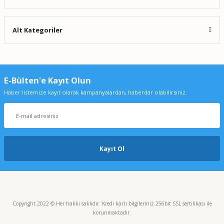
Alt Kategoriler
E-Bülten'e Kayıt Olun
Haber listemize kayıt olarak kampanyalardan, haberdar olabilirsiniz.
Kayıt Ol
Copyright 2022 © Her hakkı saklıdır. Kredi kartı bilgileriniz 256bit SSL sertifikası ile
korunmaktadır.