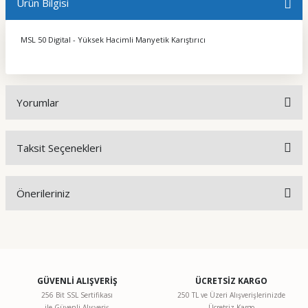
Ürün Bilgisi
MSL 50 Digital - Yüksek Hacimli Manyetik Karıştırıcı
Yorumlar
Taksit Seçenekleri
Bu ürüne ilk yorumu siz yapın!
Önerileriniz
Yorum Yaz
Bu ürünün fiyat bilgisi, resim, ürün açıklamalarında ve diğer
konularda yetersiz gördüğünüz noktaları öneri formunu
kullanarak tarafımıza iletebilirsiniz.
Görüş ve önerileriniz için teşekkür ederiz.
GÜVENLİ ALIŞVERİŞ
ÜCRETSİZ KARGO
256 Bit SSL Sertifikası
250 TL ve Üzeri Alışverişlerinizde
ile Güvenli Alışveriş
Ücretsiz Kargo