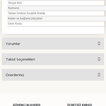
Sinyal türü
Numune
Taban Ünitesi Sıcaklık Aralığı
Kablo ve bağlantı parçaları
Ürün Kodu
Yorumlar
Taksit Seçenekleri
Bu ürüne ilk yorumu siz yapın!
Önerileriniz
Yorum Yaz
Bu ürünün fiyat bilgisi, resim, ürün açıklamalarında ve diğer
konularda yetersiz gördüğünüz noktaları öneri formunu
kullanarak tarafımıza iletebilirsiniz.
Görüş ve önerileriniz için teşekkür ederiz.
GÜVENLİ ALIŞVERİŞ
ÜCRETSİZ KARGO