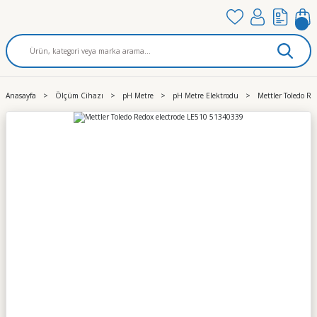
Anasayfa
Ölçüm Cihazı
pH Metre
pH Metre Elektrodu
Mettler Toledo R