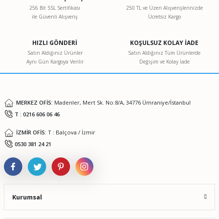
256 Bit SSL Sertifikası
250 TL ve Üzeri Alışverişlerinizde
ile Güvenli Alışveriş
Ücretsiz Kargo
Ürün resmi kalitesiz, bozuk veya görüntülenemiyor.
Ürün açıklamasında eksik bilgiler bulunuyor.
HIZLI GÖNDERİ
KOŞULSUZ KOLAY İADE
Ürün bilgilerinde hatalar bulunuyor.
Satın Aldığınız Ürünler
Satın Aldığınız Tüm Ürünlerde
Aynı Gün Kargoya Verilir
Değişim ve Kolay İade
Ürün fiyatı diğer sitelerden daha pahalı.
Bu ürüne benzer farklı alternatifler olmalı.
MERKEZ OFİS:
Madenler, Mert Sk. No:8/A, 34776 Ümraniye/İstanbul
T : 0216 606 06 46
İZMİR OFİS:
T : Balçova / İzmir
Gönder
0530 381 24 21
Kurumsal