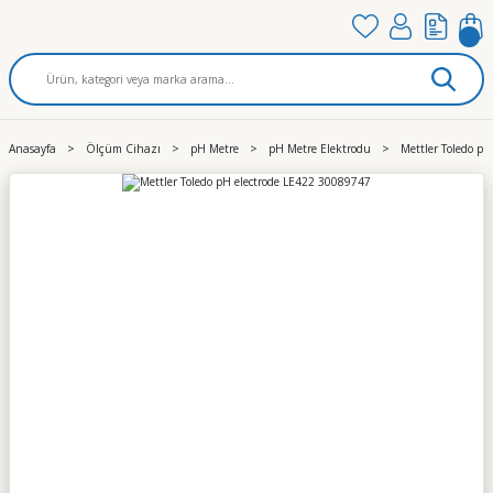
Anasayfa
Ölçüm Cihazı
pH Metre
pH Metre Elektrodu
Mettler Toledo p