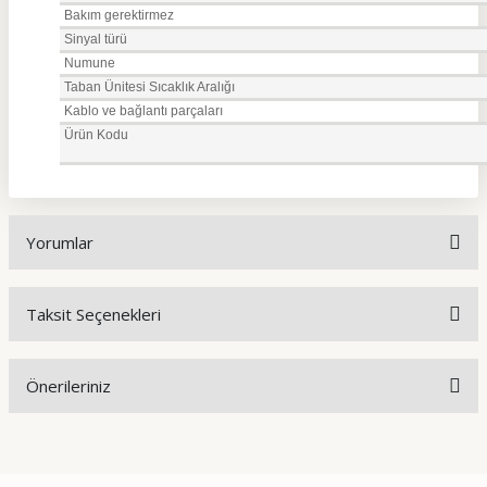
Bakım gerektirmez
Sinyal türü
Numune
Taban Ünitesi Sıcaklık Aralığı
Kablo ve bağlantı parçaları
Ürün Kodu
Yorumlar
Taksit Seçenekleri
Bu ürüne ilk yorumu siz yapın!
Önerileriniz
Yorum Yaz
Bu ürünün fiyat bilgisi, resim, ürün açıklamalarında ve diğer
konularda yetersiz gördüğünüz noktaları öneri formunu