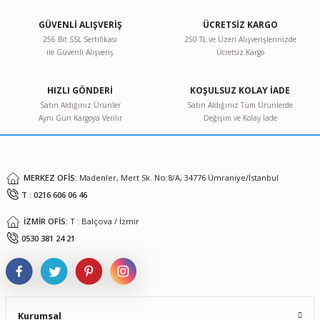
kullanarak tarafımıza iletebilirsiniz.
Görüş ve önerileriniz için teşekkür ederiz.
GÜVENLİ ALIŞVERİŞ
ÜCRETSİZ KARGO
256 Bit SSL Sertifikası
250 TL ve Üzeri Alışverişlerinizde
ile Güvenli Alışveriş
Ücretsiz Kargo
Ürün resmi kalitesiz, bozuk veya görüntülenemiyor.
Ürün açıklamasında eksik bilgiler bulunuyor.
HIZLI GÖNDERİ
KOŞULSUZ KOLAY İADE
Ürün bilgilerinde hatalar bulunuyor.
Satın Aldığınız Ürünler
Satın Aldığınız Tüm Ürünlerde
Aynı Gün Kargoya Verilir
Değişim ve Kolay İade
Ürün fiyatı diğer sitelerden daha pahalı.
Bu ürüne benzer farklı alternatifler olmalı.
MERKEZ OFİS:
Madenler, Mert Sk. No:8/A, 34776 Ümraniye/İstanbul
T : 0216 606 06 46
İZMİR OFİS:
T : Balçova / İzmir
Gönder
0530 381 24 21
Kurumsal