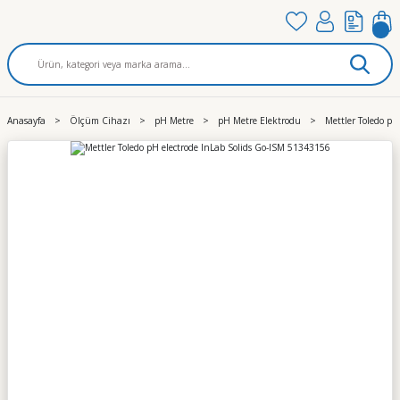
Anasayfa
Ölçüm Cihazı
pH Metre
pH Metre Elektrodu
Mettler Toledo pH