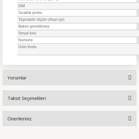
ISM
Sıcaklık probu
Taşınabilir ölçüm cihazı için
Bakım gerektirmez
Sinyal türü
Numune
Ürün Kodu
Yorumlar
Taksit Seçenekleri
Bu ürüne ilk yorumu siz yapın!
Önerileriniz
Yorum Yaz
Bu ürünün fiyat bilgisi, resim, ürün açıklamalarında ve diğer