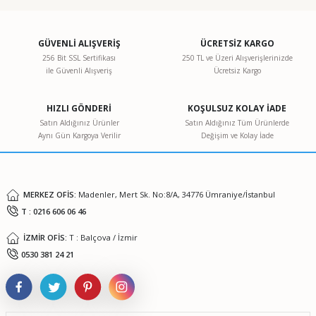
konularda yetersiz gördüğünüz noktaları öneri formunu
kullanarak tarafımıza iletebilirsiniz.
Görüş ve önerileriniz için teşekkür ederiz.
GÜVENLİ ALIŞVERİŞ
ÜCRETSİZ KARGO
256 Bit SSL Sertifikası
250 TL ve Üzeri Alışverişlerinizde
ile Güvenli Alışveriş
Ücretsiz Kargo
Ürün resmi kalitesiz, bozuk veya görüntülenemiyor.
Ürün açıklamasında eksik bilgiler bulunuyor.
HIZLI GÖNDERİ
KOŞULSUZ KOLAY İADE
Ürün bilgilerinde hatalar bulunuyor.
Satın Aldığınız Ürünler
Satın Aldığınız Tüm Ürünlerde
Aynı Gün Kargoya Verilir
Değişim ve Kolay İade
Ürün fiyatı diğer sitelerden daha pahalı.
Bu ürüne benzer farklı alternatifler olmalı.
MERKEZ OFİS:
Madenler, Mert Sk. No:8/A, 34776 Ümraniye/İstanbul
T : 0216 606 06 46
İZMİR OFİS:
T : Balçova / İzmir
Gönder
0530 381 24 21