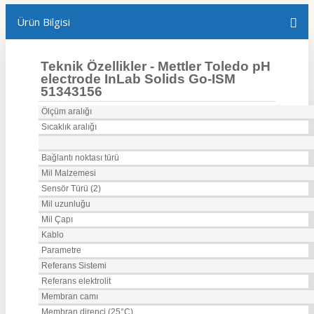
Ürün Bilgisi
Teknik Özellikler - Mettler Toledo pH
electrode InLab Solids Go-ISM
51343156
Ölçüm aralığı
Sıcaklık aralığı
Bağlantı noktası türü
Mil Malzemesi
Sensör Türü (2)
Mil uzunluğu
Mil Çapı
Kablo
Parametre
Referans Sistemi
Referans elektrolit
Membran camı
Membran direnci (25°C)