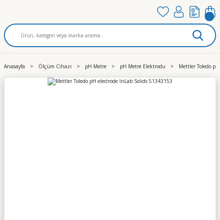
Anasayfa
Ölçüm Cihazı
pH Metre
pH Metre Elektrodu
Mettler Toledo pH