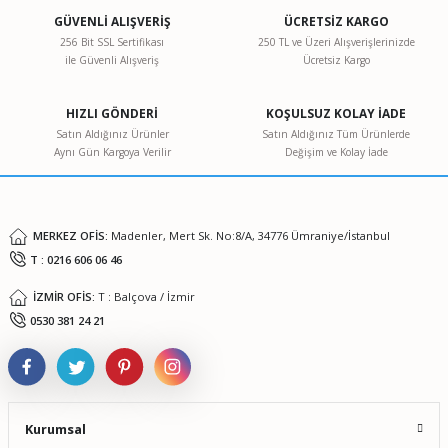
Görüş ve önerileriniz için teşekkür ederiz.
GÜVENLİ ALIŞVERİŞ
ÜCRETSİZ KARGO
256 Bit SSL Sertifikası
250 TL ve Üzeri Alışverişlerinizde
ile Güvenli Alışveriş
Ücretsiz Kargo
Ürün resmi kalitesiz, bozuk veya görüntülenemiyor.
Ürün açıklamasında eksik bilgiler bulunuyor.
HIZLI GÖNDERİ
KOŞULSUZ KOLAY İADE
Ürün bilgilerinde hatalar bulunuyor.
Satın Aldığınız Ürünler
Satın Aldığınız Tüm Ürünlerde
Aynı Gün Kargoya Verilir
Değişim ve Kolay İade
Ürün fiyatı diğer sitelerden daha pahalı.
Bu ürüne benzer farklı alternatifler olmalı.
MERKEZ OFİS:
Madenler, Mert Sk. No:8/A, 34776 Ümraniye/İstanbul
T : 0216 606 06 46
İZMİR OFİS:
T : Balçova / İzmir
Gönder
0530 381 24 21
Kurumsal