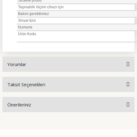
Sıcaklık probu
Taşınabilir ölçüm cihazı için
Bakım gerektirmez
Sinyal türü
Numune
Ürün Kodu
Yorumlar
Taksit Seçenekleri
Bu ürüne ilk yorumu siz yapın!
Önerileriniz
Yorum Yaz
Bu ürünün fiyat bilgisi, resim, ürün açıklamalarında ve diğer
konularda yetersiz gördüğünüz noktaları öneri formunu
kullanarak tarafımıza iletebilirsiniz.