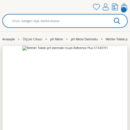
Anasayfa
Ölçüm Cihazı
pH Metre
pH Metre Elektrodu
Mettler Toledo pH