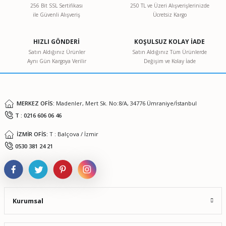
256 Bit SSL Sertifikası
250 TL ve Üzeri Alışverişlerinizde
ile Güvenli Alışveriş
Ücretsiz Kargo
Ürün resmi kalitesiz, bozuk veya görüntülenemiyor.
Ürün açıklamasında eksik bilgiler bulunuyor.
HIZLI GÖNDERİ
KOŞULSUZ KOLAY İADE
Ürün bilgilerinde hatalar bulunuyor.
Satın Aldığınız Ürünler
Satın Aldığınız Tüm Ürünlerde
Aynı Gün Kargoya Verilir
Değişim ve Kolay İade
Ürün fiyatı diğer sitelerden daha pahalı.
Bu ürüne benzer farklı alternatifler olmalı.
MERKEZ OFİS:
Madenler, Mert Sk. No:8/A, 34776 Ümraniye/İstanbul
T : 0216 606 06 46
İZMİR OFİS:
T : Balçova / İzmir
Gönder
0530 381 24 21
Kurumsal