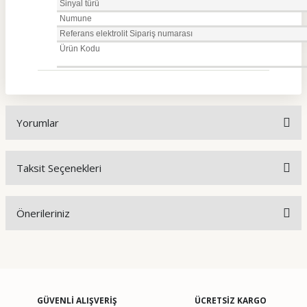
Sinyal türü
Numune
Referans elektrolit Sipariş numarası
Ürün Kodu
Yorumlar
Taksit Seçenekleri
Bu ürüne ilk yorumu siz yapın!
Önerileriniz
Yorum Yaz
Bu ürünün fiyat bilgisi, resim, ürün açıklamalarında ve diğer
konularda yetersiz gördüğünüz noktaları öneri formunu
kullanarak tarafımıza iletebilirsiniz.
Görüş ve önerileriniz için teşekkür ederiz.
GÜVENLİ ALIŞVERİŞ
ÜCRETSİZ KARGO