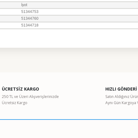
İyot
51344753
51344760
51344718
ularda yetersiz gördüğünüz noktaları öneri formunu kullanarak tarafımıza il
Bu ürüne ilk yorumu siz yapın!
ÜCRETSİZ KARGO
HIZLI GÖNDERİ
Yorum Yaz
250 TL ve Üzeri Alışverişlerinizde
Satın Aldığınız Ürü
Ücretsiz Kargo
Aynı Gün Kargoya V