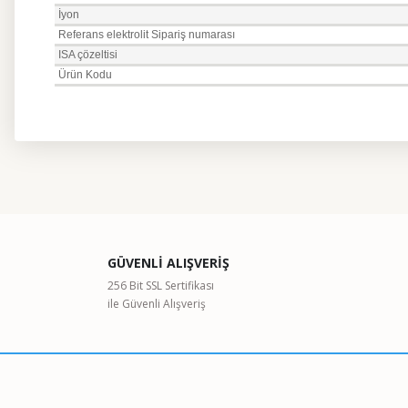
İyon
Referans elektrolit Sipariş numarası
ISA çözeltisi
Ürün Kodu
Bu ürünün fiyat bilgisi, resim, ürün açıklamalarında ve diğer kon
Görüş ve önerileriniz için teşekkür ederiz.
Ürün resmi kalitesiz, bozuk veya görüntülenemiyor.
GÜVENLİ ALIŞVERİŞ
Ürün açıklamasında eksik bilgiler bulunuyor.
256 Bit SSL Sertifikası
ile Güvenli Alışveriş
Ürün bilgilerinde hatalar bulunuyor.
Ürün fiyatı diğer sitelerden daha pahalı.
Bu ürüne benzer farklı alternatifler olmalı.