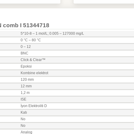
ON comb I 51344718
5*10-8 – 1 mol/L; 0.005 – 127000 mg/L
0 °C – 80 °C
0 – 12
BNC
Click & Clear™
Epoksi
Kombine elektrot
120 mm
12 mm
1,2 m
ISE
İyon Elektroliti D
Katı
No
No
Analog