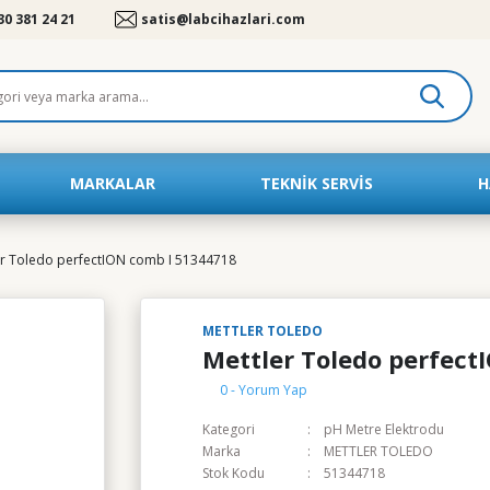
30 381 24 21
satis@labcihazlari.com
MARKALAR
TEKNIK SERVIS
H
er Toledo perfectION comb I 51344718
METTLER TOLEDO
Mettler Toledo perfect
0 - Yorum Yap
Kategori
pH Metre Elektrodu
Marka
METTLER TOLEDO
Stok Kodu
51344718