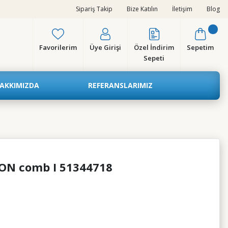
Sipariş Takip
Bize Katılın
İletişim
Blog
Favorilerim
Üye Girişi
Özel İndirim
Sepetim
Sepeti
AKKIMIZDA
REFERANSLARIMIZ
ION comb I 51344718