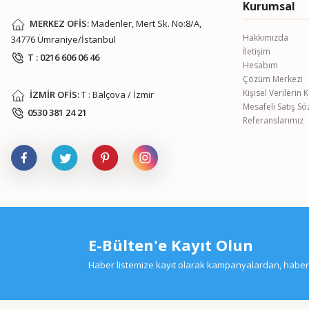
Kurumsal
MERKEZ OFİS:
Madenler, Mert Sk. No:8/A,
Hakkımızda
34776 Ümraniye/İstanbul
İletişim
T : 0216 606 06 46
Hesabım
Çözüm Merkezi
Kişisel Verilerin
İZMİR OFİS:
T : Balçova / İzmir
Mesafeli Satış S
0530 381 24 21
Referanslarımız
E-Bülten'e Kayıt Olun
Haber listemize kayıt olarak kampanyalardan, haberda