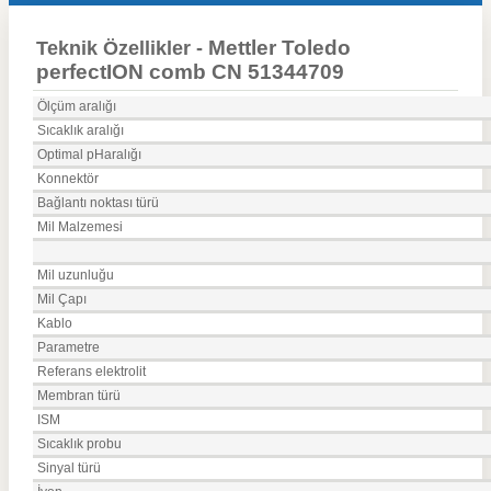
Mettler Toledo
Teknik Özellikler -
perfectION comb CN 51344709
Ölçüm aralığı
Sıcaklık aralığı
Optimal pHaralığı
Konnektör
Bağlantı noktası türü
Mil Malzemesi
Mil uzunluğu
Mil Çapı
Kablo
Parametre
Referans elektrolit
Membran türü
ISM
Sıcaklık probu
Sinyal türü