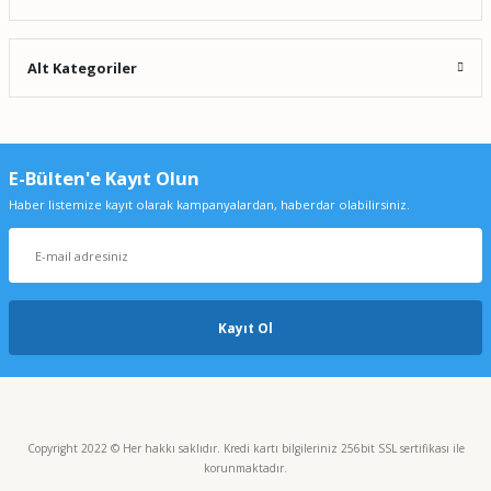
Alt Kategoriler
E-Bülten'e Kayıt Olun
Haber listemize kayıt olarak kampanyalardan, haberdar olabilirsiniz.
Kayıt Ol
Copyright 2022 © Her hakkı saklıdır. Kredi kartı bilgileriniz 256bit SSL sertifikası ile
korunmaktadır.