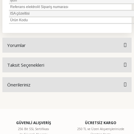
İyon
Referans elektrolit Sipariş numarası
ISA çözeltisi
Ürün Kodu
Yorumlar
Taksit Seçenekleri
Bu ürüne ilk yorumu siz yapın!
Önerileriniz
Yorum Yaz
Bu ürünün fiyat bilgisi, resim, ürün açıklamalarında ve diğer
konularda yetersiz gördüğünüz noktaları öneri formunu
kullanarak tarafımıza iletebilirsiniz.
Görüş ve önerileriniz için teşekkür ederiz.
GÜVENLİ ALIŞVERİŞ
ÜCRETSİZ KARGO
256 Bit SSL Sertifikası
250 TL ve Üzeri Alışverişlerinizde