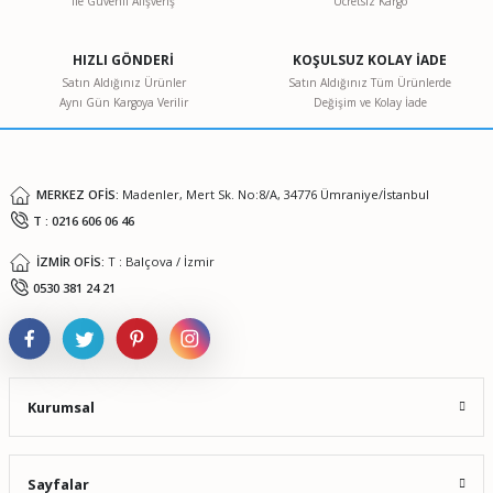
ile Güvenli Alışveriş
Ücretsiz Kargo
Ürün resmi kalitesiz, bozuk veya görüntülenemiyor.
Ürün açıklamasında eksik bilgiler bulunuyor.
HIZLI GÖNDERİ
KOŞULSUZ KOLAY İADE
Ürün bilgilerinde hatalar bulunuyor.
Satın Aldığınız Ürünler
Satın Aldığınız Tüm Ürünlerde
Aynı Gün Kargoya Verilir
Değişim ve Kolay İade
Ürün fiyatı diğer sitelerden daha pahalı.
Bu ürüne benzer farklı alternatifler olmalı.
MERKEZ OFİS:
Madenler, Mert Sk. No:8/A, 34776 Ümraniye/İstanbul
T : 0216 606 06 46
İZMİR OFİS:
T : Balçova / İzmir
Gönder
0530 381 24 21
Kurumsal
Sayfalar