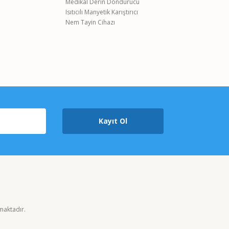
Medikal Derin Dondurucu
Isıtıcılı Manyetik Karıştırıcı
Nem Tayin Cihazı
Kayıt Ol
nmaktadır.