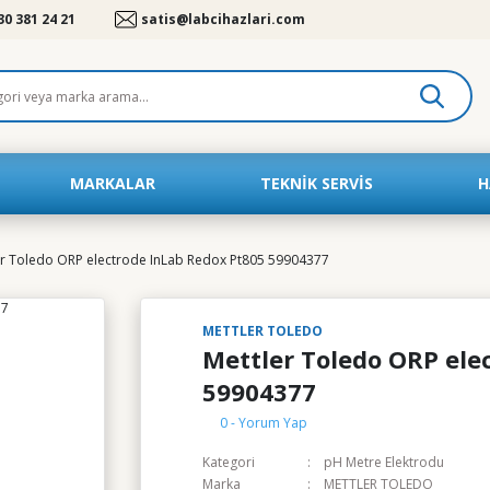
30 381 24 21
satis@labcihazlari.com
MARKALAR
TEKNIK SERVIS
H
er Toledo ORP electrode InLab Redox Pt805 59904377
METTLER TOLEDO
Mettler Toledo ORP ele
59904377
0 - Yorum Yap
Kategori
pH Metre Elektrodu
Marka
METTLER TOLEDO