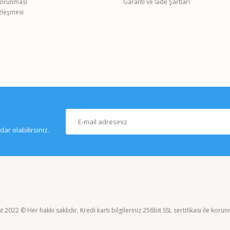
 Korunması
Garanti ve İade Şartları
özleşmesi
r olabilirsiniz.
 2022 © Her hakkı saklıdır. Kredi kartı bilgileriniz 256bit SSL sertifikası ile koru