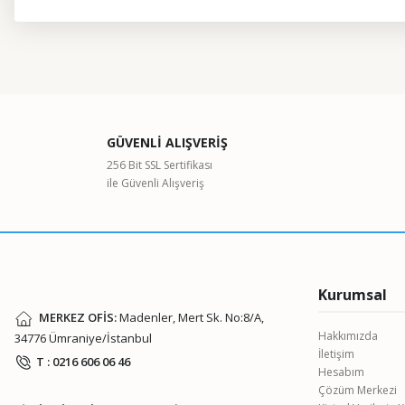
Bu ürünün fiyat bilgisi, resim, ürün açıklamalarında ve diğer kon
Görüş ve önerileriniz için teşekkür ederiz.
Ürün resmi kalitesiz, bozuk veya görüntülenemiyor.
GÜVENLİ ALIŞVERİŞ
Ürün açıklamasında eksik bilgiler bulunuyor.
256 Bit SSL Sertifikası
ile Güvenli Alışveriş
Ürün bilgilerinde hatalar bulunuyor.
Ürün fiyatı diğer sitelerden daha pahalı.
Bu ürüne benzer farklı alternatifler olmalı.
Kurumsal
MERKEZ OFİS:
Madenler, Mert Sk. No:8/A,
Hakkımızda
34776 Ümraniye/İstanbul
İletişim
T : 0216 606 06 46
Hesabım
Çözüm Merkezi