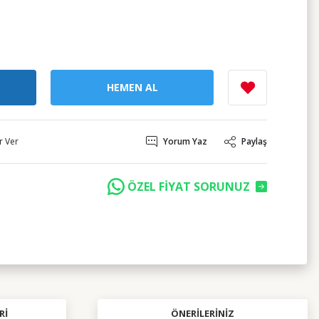
HEMEN AL
r Ver
Yorum Yaz
Paylaş
ÖZEL FİYAT SORUNUZ
RI
ÖNERILERINIZ