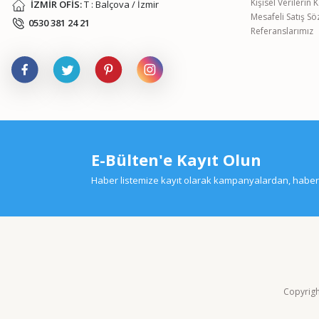
Kişisel Verilerin
İZMİR OFİS:
T : Balçova / İzmir
Mesafeli Satış S
0530 381 24 21
Referanslarımız
E-Bülten'e Kayıt Olun
Haber listemize kayıt olarak kampanyalardan, haberda
Copyright