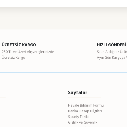
ularda yetersiz gördüğünüz noktaları öneri formunu kullanarak tarafımıza il
Bu ürüne ilk yorumu siz yapın!
ÜCRETSİZ KARGO
HIZLI GÖNDERİ
Yorum Yaz
250 TL ve Üzeri Alışverişlerinizde
Satın Aldığınız Ürü
Ücretsiz Kargo
Aynı Gün Kargoya V
Sayfalar
Havale Bildirim Formu
Banka Hesap Bilgileri
Gönder
Sipariş Takibi
Gizlilik ve Güvenlik