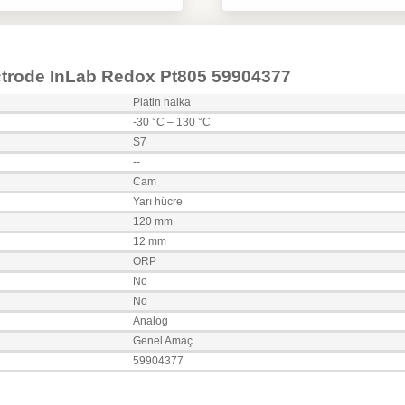
lectrode InLab Redox Pt805 59904377
Platin halka
-30 °C – 130 °C
S7
--
Cam
Yarı hücre
120 mm
12 mm
ORP
No
No
Analog
Genel Amaç
59904377