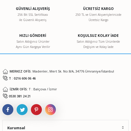
Görüş ve önerileriniz için teşekkür ederiz.
GÜVENLİ ALIŞVERİŞ
ÜCRETSİZ KARGO
256 Bit SSL Sertifikası
250 TL ve Üzeri Alışverişlerinizde
ile Güvenli Alışveriş
Ücretsiz Kargo
Ürün resmi kalitesiz, bozuk veya görüntülenemiyor.
Ürün açıklamasında eksik bilgiler bulunuyor.
HIZLI GÖNDERİ
KOŞULSUZ KOLAY İADE
Ürün bilgilerinde hatalar bulunuyor.
Satın Aldığınız Ürünler
Satın Aldığınız Tüm Ürünlerde
Aynı Gün Kargoya Verilir
Değişim ve Kolay İade
Ürün fiyatı diğer sitelerden daha pahalı.
Bu ürüne benzer farklı alternatifler olmalı.
MERKEZ OFİS:
Madenler, Mert Sk. No:8/A, 34776 Ümraniye/İstanbul
T : 0216 606 06 46
İZMİR OFİS:
T : Balçova / İzmir
Gönder
0530 381 24 21
Kurumsal