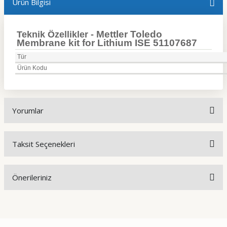
Ürün Bilgisi
Mettler Toledo
Teknik Özellikler -
Membrane kit for Lithium ISE 51107687
Tür
Ürün Kodu
Yorumlar
Taksit Seçenekleri
Bu ürüne ilk yorumu siz yapın!
Önerileriniz
Yorum Yaz
Bu ürünün fiyat bilgisi, resim, ürün açıklamalarında ve diğer
konularda yetersiz gördüğünüz noktaları öneri formunu
kullanarak tarafımıza iletebilirsiniz.