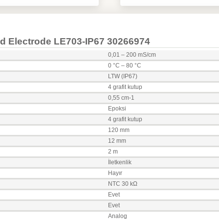
nd Electrode LE703-IP67 30266974
0,01 – 200 mS/cm
0 °C – 80 °C
LTW (IP67)
4 grafit kutup
0,55 cm-1
Epoksi
4 grafit kutup
120 mm
12 mm
2 m
İletkenlik
Hayır
NTC 30 kΩ
Evet
Evet
Analog