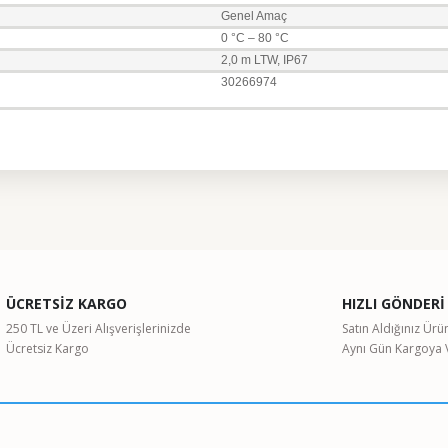
Genel Amaç
0 °C – 80 °C
2,0 m LTW, IP67
30266974
ularda yetersiz gördüğünüz noktaları öneri formunu kullanarak tarafımıza il
Bu ürüne ilk yorumu siz yapın!
ÜCRETSİZ KARGO
HIZLI GÖNDERİ
Yorum Yaz
250 TL ve Üzeri Alışverişlerinizde
Satın Aldığınız Ürü
Ücretsiz Kargo
Aynı Gün Kargoya V