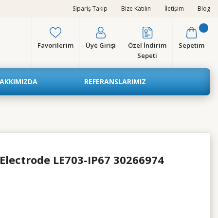
Sipariş Takip
Bize Katılın
İletişim
Blog
Favorilerim
Üye Girişi
Özel İndirim
Sepetim
Sepeti
AKKIMIZDA
REFERANSLARIMIZ
 Electrode LE703-IP67 30266974