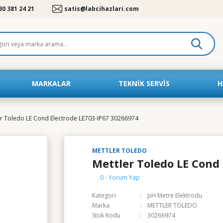
30 381 24 21
satis@labcihazlari.com
MARKALAR
TEKNIK SERVIS
H
er Toledo LE Cond Electrode LE703-IP67 30266974
METTLER TOLEDO
Mettler Toledo LE Cond
0 - Yorum Yap
Kategori
pH Metre Elektrodu
Marka
METTLER TOLEDO
Stok Kodu
30266974