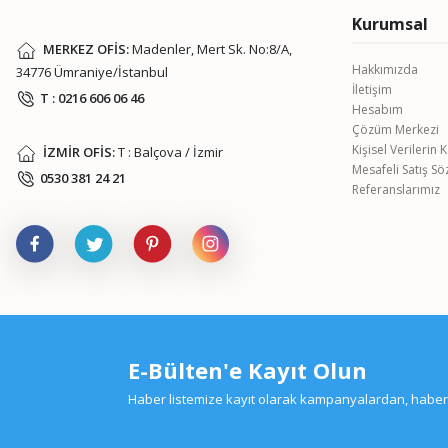
Kurumsal
MERKEZ OFİS:
Madenler, Mert Sk. No:8/A,
Hakkımızda
34776 Ümraniye/İstanbul
İletişim
T : 0216 606 06 46
Hesabım
Çözüm Merkezi
Kişisel Verilerin
İZMİR OFİS:
T : Balçova / İzmir
Mesafeli Satış S
0530 381 24 21
Referanslarımız
E-Bülten'e Kayıt Olun
Haber listemize kayıt olarak kampanyalardan, haberda