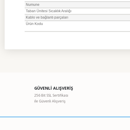
Numune
Taban Ünitesi Sıcaklık Aralığı
Kablo ve bağlantı parçaları
Ürün Kodu
Bu ürünün fiyat bilgisi, resim, ürün açıklamalarında ve diğer kon
Görüş ve önerileriniz için teşekkür ederiz.
Ürün resmi kalitesiz, bozuk veya görüntülenemiyor.
GÜVENLİ ALIŞVERİŞ
Ürün açıklamasında eksik bilgiler bulunuyor.
256 Bit SSL Sertifikası
ile Güvenli Alışveriş
Ürün bilgilerinde hatalar bulunuyor.
Ürün fiyatı diğer sitelerden daha pahalı.
Bu ürüne benzer farklı alternatifler olmalı.