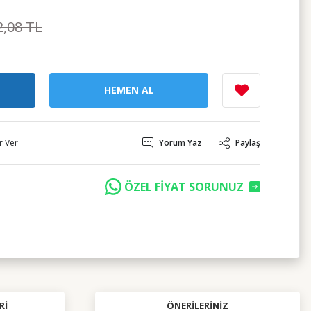
2,08 TL
HEMEN AL
r Ver
Yorum Yaz
Paylaş
ÖZEL FİYAT SORUNUZ
RI
ÖNERILERINIZ