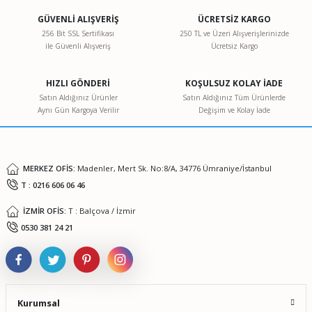
Görüş ve önerileriniz için teşekkür ederiz.
GÜVENLİ ALIŞVERİŞ
ÜCRETSİZ KARGO
256 Bit SSL Sertifikası
250 TL ve Üzeri Alışverişlerinizde
ile Güvenli Alışveriş
Ücretsiz Kargo
Ürün resmi kalitesiz, bozuk veya görüntülenemiyor.
Ürün açıklamasında eksik bilgiler bulunuyor.
HIZLI GÖNDERİ
KOŞULSUZ KOLAY İADE
Ürün bilgilerinde hatalar bulunuyor.
Satın Aldığınız Ürünler
Satın Aldığınız Tüm Ürünlerde
Aynı Gün Kargoya Verilir
Değişim ve Kolay İade
Ürün fiyatı diğer sitelerden daha pahalı.
Bu ürüne benzer farklı alternatifler olmalı.
MERKEZ OFİS:
Madenler, Mert Sk. No:8/A, 34776 Ümraniye/İstanbul
T : 0216 606 06 46
İZMİR OFİS:
T : Balçova / İzmir
Gönder
0530 381 24 21
Kurumsal