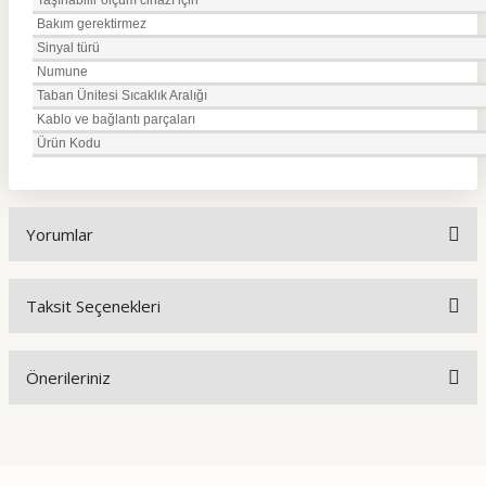
Taşınabilir ölçüm cihazı için
Bakım gerektirmez
Sinyal türü
Numune
Taban Ünitesi Sıcaklık Aralığı
Kablo ve bağlantı parçaları
Ürün Kodu
Yorumlar
Taksit Seçenekleri
Bu ürüne ilk yorumu siz yapın!
Önerileriniz
Yorum Yaz
Bu ürünün fiyat bilgisi, resim, ürün açıklamalarında ve diğer
konularda yetersiz gördüğünüz noktaları öneri formunu
kullanarak tarafımıza iletebilirsiniz.