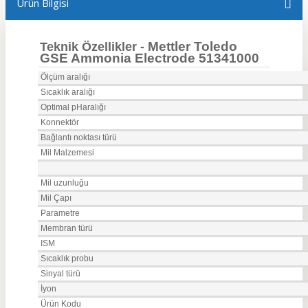
Ürün Bilgisi
Mettler Toledo
Teknik Özellikler -
GSE Ammonia Electrode 51341000
Ölçüm aralığı
Sıcaklık aralığı
Optimal pHaralığı
Konnektör
Bağlantı noktası türü
Mil Malzemesi
Mil uzunluğu
Mil Çapı
Parametre
Membran türü
ISM
Sıcaklık probu
Sinyal türü
İyon
Ürün Kodu