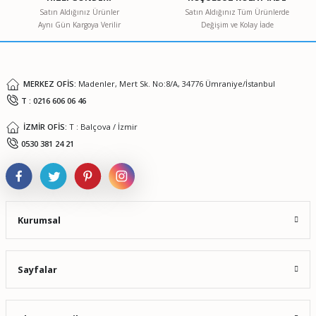
Ürün bilgilerinde hatalar bulunuyor.
Satın Aldığınız Ürünler
Satın Aldığınız Tüm Ürünlerde
Aynı Gün Kargoya Verilir
Değişim ve Kolay İade
Ürün fiyatı diğer sitelerden daha pahalı.
Bu ürüne benzer farklı alternatifler olmalı.
MERKEZ OFİS:
Madenler, Mert Sk. No:8/A, 34776 Ümraniye/İstanbul
T : 0216 606 06 46
İZMİR OFİS:
T : Balçova / İzmir
Gönder
0530 381 24 21
Kurumsal
Sayfalar