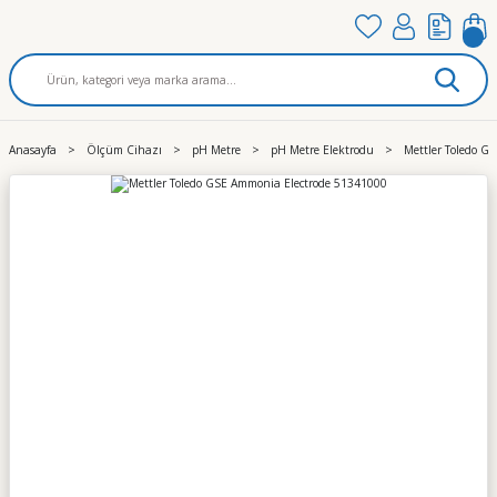
Anasayfa
Ölçüm Cihazı
pH Metre
pH Metre Elektrodu
Mettler Toledo G