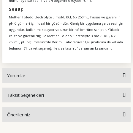
numuneye batırabilir ve pH değerini okuyabilirsiniz.
Sonuç
Mettler Toledo Electrolyte 3 mol/L KCl, 6 x 250mL, hassas ve güvenilir
pH ölçümleri için ideal bir çözümdür. Geniş bir uygulama yelpazesi için
uygundur, kullanımı kolaydır ve uzun bir raf ömrüne sahiptir. Yüksek
kalite ve güvenilirliği ile Mettler Toledo Electrolyte 3 mol/L KCl, 6 x
250mL, pH ölçümlerinizde Verimli Laboratuvar Çalışmalarına da katkıda
bulunur. 6'lı paket seçeneği ile size tasarruf ve zaman kazandırır.
Yorumlar
Taksit Seçenekleri
Bu ürüne ilk yorumu siz yapın!
Önerileriniz
Yorum Yaz
Bu ürünün fiyat bilgisi, resim, ürün açıklamalarında ve diğer