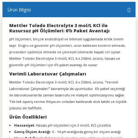
Ürün Bilgisi
Mettler Toledo Electrolyte 3 mol/L KCl ile
Kusursuz pH Ölçümleri: 6'lı Paket Avantajı
pH ölçümleri, birçok endüstriyel ve bilimsel uygulamada kritik önem
taşır. Doğru ve güvenilir pH ölçümleri, ürün kalitesini kontrol etmede,
prosesleri optimize etmede ve çevresel izlemede hayati rol oynar.
Mettler Toledo Electrolyte 3 mol/L KCl, 6 x 250mL ürünü, hassas ve
güvenilir pH ölçümleri için 6'lı paket avantajı ile sunar.
Verimli Laboratuvar Çalışmaları
Mettler Toledo Electrolyte 3 mol/L KCl, 6 x 250mL ürünü, "Verimli
Laboratuvar Çalışmaları" kavramıyla da uyumludur. 6'lı paket seçeneği
ile laboratuvarlarda zaman tasarrufu ve maliyet optimizasyonu sağlar.
Tek tek sipariş verme ihtiyacını ortadan kaldırarak stok takibi ve lojistik
yükünü de hafifletir.
Ürün Özellikleri
Hassasiyet:
Hassas pH ölçümleri için 3 mol/L KCl çözeltisi
Geniş Ölçüm Aralığı:
0 - 14 pH aralığında geniş bir ölçüm aralığı