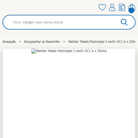
Anasayfa
Kimyasallar ve Reaktifler
Mettler Toledo Electrolyte 3 mol/L KCl, 6 x 250m