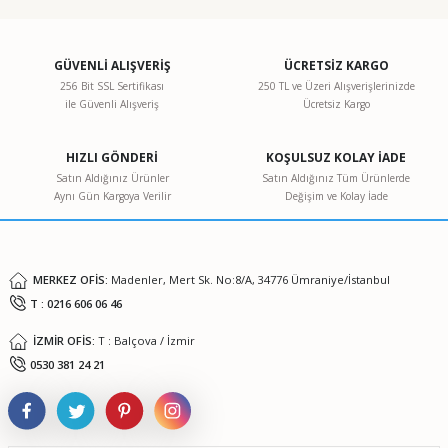
konularda yetersiz gördüğünüz noktaları öneri formunu
kullanarak tarafımıza iletebilirsiniz.
Görüş ve önerileriniz için teşekkür ederiz.
GÜVENLİ ALIŞVERİŞ
ÜCRETSİZ KARGO
256 Bit SSL Sertifikası
250 TL ve Üzeri Alışverişlerinizde
ile Güvenli Alışveriş
Ücretsiz Kargo
Ürün resmi kalitesiz, bozuk veya görüntülenemiyor.
Ürün açıklamasında eksik bilgiler bulunuyor.
HIZLI GÖNDERİ
KOŞULSUZ KOLAY İADE
Ürün bilgilerinde hatalar bulunuyor.
Satın Aldığınız Ürünler
Satın Aldığınız Tüm Ürünlerde
Aynı Gün Kargoya Verilir
Değişim ve Kolay İade
Ürün fiyatı diğer sitelerden daha pahalı.
Bu ürüne benzer farklı alternatifler olmalı.
MERKEZ OFİS:
Madenler, Mert Sk. No:8/A, 34776 Ümraniye/İstanbul
T : 0216 606 06 46
İZMİR OFİS:
T : Balçova / İzmir
Gönder
0530 381 24 21