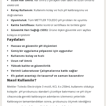
Uzun Raf Ömrü:
Raf ömrü 3 yılı aşkın olan sabit ve uzun ömürlü
elektrolit
Kolay Kullanım:
Kullanımı kolay ve hızlı pH kalibrasyonu ve
doğrulaması
Uyumluluk:
Tüm METTLER TOLEDO pH probları ile uyumlu
Kalite Sertifikası:
Kalite kontrol sertifikası ile birlikte gelir
Güvenlik Veri Sağlığı (SDS):
Ürüne ilişkin güvenlik veri sayfası
kolayca erişilebilir
Faydaları
Hassas ve güvenilir pH ölçümleri
Geniş bir uygulama yelpazesi için uygundur
Kullanımı kolay ve hızlı
Uzun raf ömrü
Yüksek kalite ve güvenilirlik
Verimli Laboratuvar Çalışmalarına katkı sağlar
6'lı paket avantajı ile tasarruf ve zaman kazandırır
Nasıl Kullanılır?
Mettler Toledo Electrolyte 3 mol/L KCl, 6 x 250mL kullanımı oldukça
kolaydır. pH probunuzu standart çözeltiye batırmanız ve pH ölçer
cihazınızda gerekli kalibrasyon adımlarını izlemeniz yeterlidir.
Kalibrasyon tamamlandıktan sonra, probunuzu ölçmek istediğiniz