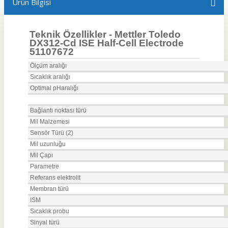
Ürün Bilgisi
Teknik Özellikler -
Mettler Toledo
DX312-Cd ISE Half-Cell Electrode
51107672
Ölçüm aralığı
Sıcaklık aralığı
Optimal pHaralığı
Bağlantı noktası türü
Mil Malzemesi
Sensör Türü (2)
Mil uzunluğu
Mil Çapı
Parametre
Referans elektrolit
Membran türü
ISM
Sıcaklık probu
Sinyal türü