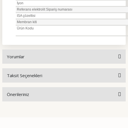
İyon
Referans elektrolit Sipariş numarası
ISA çözeltisi
Membran kiti
Ürün Kodu
Yorumlar
Taksit Seçenekleri
Bu ürüne ilk yorumu siz yapın!
Önerileriniz
Yorum Yaz
Bu ürünün fiyat bilgisi, resim, ürün açıklamalarında ve diğer
konularda yetersiz gördüğünüz noktaları öneri formunu
kullanarak tarafımıza iletebilirsiniz.
Görüş ve önerileriniz için teşekkür ederiz.