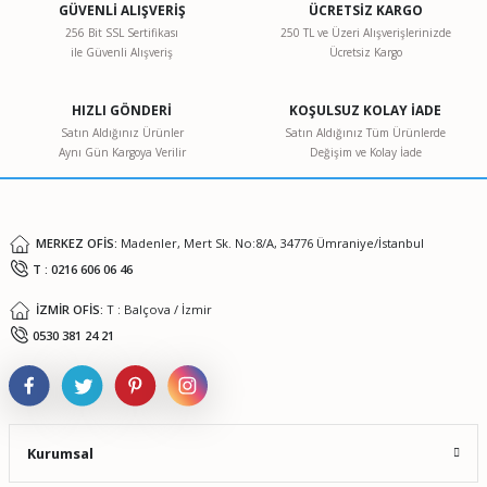
GÜVENLİ ALIŞVERİŞ
ÜCRETSİZ KARGO
256 Bit SSL Sertifikası
250 TL ve Üzeri Alışverişlerinizde
ile Güvenli Alışveriş
Ücretsiz Kargo
Ürün resmi kalitesiz, bozuk veya görüntülenemiyor.
Ürün açıklamasında eksik bilgiler bulunuyor.
HIZLI GÖNDERİ
KOŞULSUZ KOLAY İADE
Ürün bilgilerinde hatalar bulunuyor.
Satın Aldığınız Ürünler
Satın Aldığınız Tüm Ürünlerde
Aynı Gün Kargoya Verilir
Değişim ve Kolay İade
Ürün fiyatı diğer sitelerden daha pahalı.
Bu ürüne benzer farklı alternatifler olmalı.
MERKEZ OFİS:
Madenler, Mert Sk. No:8/A, 34776 Ümraniye/İstanbul
T : 0216 606 06 46
İZMİR OFİS:
T : Balçova / İzmir
Gönder
0530 381 24 21
Kurumsal