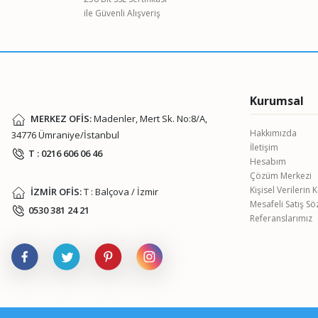
ile Güvenli Alışveriş
Ürün bilgilerinde hatalar bulunuyor.
Ürün fiyatı diğer sitelerden daha pahalı.
Bu ürüne benzer farklı alternatifler olmalı.
Kurumsal
MERKEZ OFİS:
Madenler, Mert Sk. No:8/A,
Hakkımızda
34776 Ümraniye/İstanbul
İletişim
T : 0216 606 06 46
Hesabım
Çözüm Merkezi
Kişisel Verilerin
İZMİR OFİS:
T : Balçova / İzmir
Mesafeli Satış S
0530 381 24 21
Referanslarımız