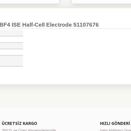
BF4 ISE Half-Cell Electrode 51107676
ularda yetersiz gördüğünüz noktaları öneri formunu kullanarak tarafımıza il
Bu ürüne ilk yorumu siz yapın!
ÜCRETSİZ KARGO
HIZLI GÖNDERİ
Yorum Yaz
250 TL ve Üzeri Alışverişlerinizde
Satın Aldığınız Ürü