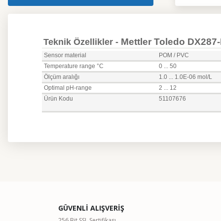
Mettler Toledo DX287-
Teknik Özellikler -
Sensor material
POM / PVC
Temperature range °C
0 ... 50
Ölçüm aralığı
1.0 ... 1.0E-06 mol/L
Optimal pH-range
2 ... 12
Ürün Kodu
51107676
Bu ürünün fiyat bilgisi, resim, ürün açıklamalarında ve diğer kon
Görüş ve önerileriniz için teşekkür ederiz.
Ürün resmi kalitesiz, bozuk veya görüntülenemiyor.
GÜVENLİ ALIŞVERİŞ
Ürün açıklamasında eksik bilgiler bulunuyor.
256 Bit SSL Sertifikası