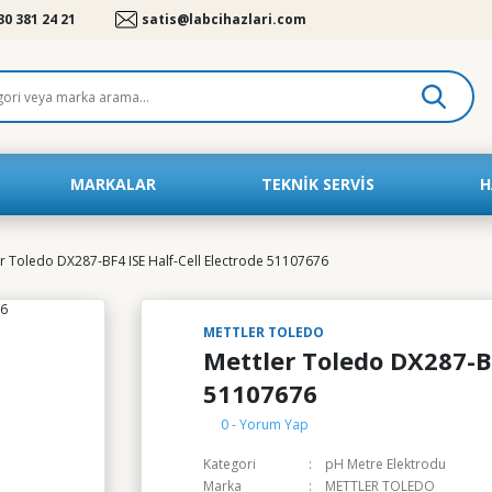
30 381 24 21
satis@labcihazlari.com
MARKALAR
TEKNIK SERVIS
H
er Toledo DX287-BF4 ISE Half-Cell Electrode 51107676
METTLER TOLEDO
Mettler Toledo DX287-BF
51107676
0 - Yorum Yap
Kategori
pH Metre Elektrodu
Marka
METTLER TOLEDO