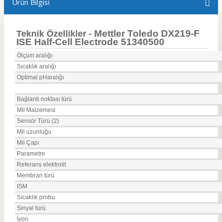
Ürün Bilgisi
Mettler Toledo DX219-F
Teknik Özellikler -
ISE Half-Cell Electrode 51340500
Ölçüm aralığı
Sıcaklık aralığı
Optimal pHaralığı
Bağlantı noktası türü
Mil Malzemesi
Sensör Türü (2)
Mil uzunluğu
Mil Çapı
Parametre
Referans elektrolit
Membran türü
ISM
Sıcaklık probu
Sinyal türü
İyon