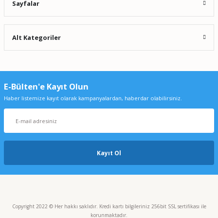
Sayfalar
Alt Kategoriler
E-Bülten'e Kayıt Olun
Haber listemize kayıt olarak kampanyalardan, haberdar olabilirsiniz.
Kayıt Ol
Copyright 2022 © Her hakkı saklıdır. Kredi kartı bilgileriniz 256bit SSL sertifikası ile
korunmaktadır.