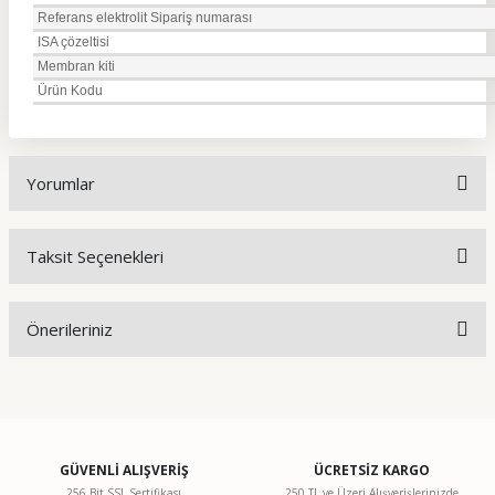
Referans elektrolit Sipariş numarası
ISA çözeltisi
Membran kiti
Ürün Kodu
Yorumlar
Taksit Seçenekleri
Bu ürüne ilk yorumu siz yapın!
Önerileriniz
Yorum Yaz
Bu ürünün fiyat bilgisi, resim, ürün açıklamalarında ve diğer
konularda yetersiz gördüğünüz noktaları öneri formunu
kullanarak tarafımıza iletebilirsiniz.
Görüş ve önerileriniz için teşekkür ederiz.
GÜVENLİ ALIŞVERİŞ
ÜCRETSİZ KARGO
256 Bit SSL Sertifikası
250 TL ve Üzeri Alışverişlerinizde