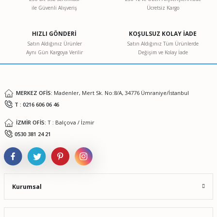
ile Güvenli Alışveriş
Ücretsiz Kargo
Ürün resmi kalitesiz, bozuk veya görüntülenemiyor.
Ürün açıklamasında eksik bilgiler bulunuyor.
HIZLI GÖNDERİ
KOŞULSUZ KOLAY İADE
Ürün bilgilerinde hatalar bulunuyor.
Satın Aldığınız Ürünler
Satın Aldığınız Tüm Ürünlerde
Aynı Gün Kargoya Verilir
Değişim ve Kolay İade
Ürün fiyatı diğer sitelerden daha pahalı.
Bu ürüne benzer farklı alternatifler olmalı.
MERKEZ OFİS:
Madenler, Mert Sk. No:8/A, 34776 Ümraniye/İstanbul
T : 0216 606 06 46
İZMİR OFİS:
T : Balçova / İzmir
Gönder
0530 381 24 21
Kurumsal