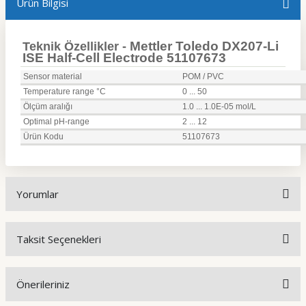
Ürün Bilgisi
Mettler Toledo DX207-Li
Teknik Özellikler -
ISE Half-Cell Electrode 51107673
Sensor material
POM / PVC
Temperature range °C
0 ... 50
Ölçüm aralığı
1.0 ... 1.0E-05 mol/L
Optimal pH-range
2 ... 12
Ürün Kodu
51107673
Yorumlar
Taksit Seçenekleri
Bu ürüne ilk yorumu siz yapın!
Önerileriniz
Yorum Yaz