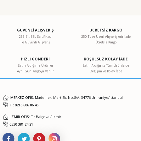
Bu ürünün fiyat bilgisi, resim, ürün açıklamalarında ve diğer
konularda yetersiz gördüğünüz noktaları öneri formunu
kullanarak tarafımıza iletebilirsiniz.
Görüş ve önerileriniz için teşekkür ederiz.
GÜVENLİ ALIŞVERİŞ
ÜCRETSİZ KARGO
256 Bit SSL Sertifikası
250 TL ve Üzeri Alışverişlerinizde
ile Güvenli Alışveriş
Ücretsiz Kargo
Ürün resmi kalitesiz, bozuk veya görüntülenemiyor.
Ürün açıklamasında eksik bilgiler bulunuyor.
HIZLI GÖNDERİ
KOŞULSUZ KOLAY İADE
Ürün bilgilerinde hatalar bulunuyor.
Satın Aldığınız Ürünler
Satın Aldığınız Tüm Ürünlerde
Aynı Gün Kargoya Verilir
Değişim ve Kolay İade
Ürün fiyatı diğer sitelerden daha pahalı.
Bu ürüne benzer farklı alternatifler olmalı.
MERKEZ OFİS:
Madenler, Mert Sk. No:8/A, 34776 Ümraniye/İstanbul
T : 0216 606 06 46
İZMİR OFİS:
T : Balçova / İzmir
Gönder
0530 381 24 21