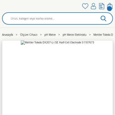
Anasayfa
Ölçüm Cihazı
pH Metre
pH Metre Elektrodu
Mettler Toledo DX