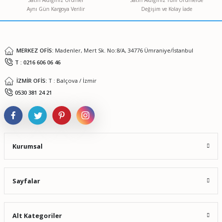
Satın Aldığınız Ürünler
Satın Aldığınız Tüm Ürünlerde
Aynı Gün Kargoya Verilir
Değişim ve Kolay İade
Ürün fiyatı diğer sitelerden daha pahalı.
Bu ürüne benzer farklı alternatifler olmalı.
MERKEZ OFİS:
Madenler, Mert Sk. No:8/A, 34776 Ümraniye/İstanbul
T : 0216 606 06 46
İZMİR OFİS:
T : Balçova / İzmir
Gönder
0530 381 24 21
Kurumsal
Sayfalar
Alt Kategoriler