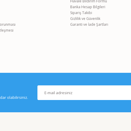
Havale Bildirim Formu
Banka Hesap Bilgileri
Gönder
Sipariş Takibi
Gizlilik ve Güvenlik
 Korunması
Garanti ve İade Şartları
özleşmesi
r olabilirsiniz.