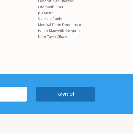
Laboratuvar Cihazları
Otomatik Pipet
pH Metre
Sıvı Azot Tankı
Medikal Derin Dondurucu
Isıtıcılı Manyetik Karıştırıcı
Nem Tayin Cihazı
Kayıt Ol