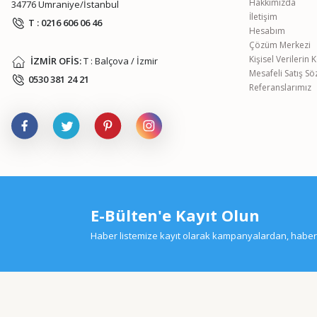
Hakkımızda
34776 Ümraniye/İstanbul
İletişim
T : 0216 606 06 46
Hesabım
Çözüm Merkezi
Kişisel Verilerin
İZMİR OFİS:
T : Balçova / İzmir
Mesafeli Satış S
0530 381 24 21
Referanslarımız
E-Bülten'e Kayıt Olun
Haber listemize kayıt olarak kampanyalardan, haberda