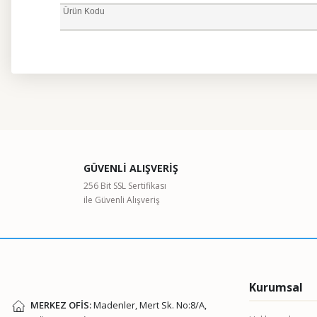
Ürün Kodu
Bu ürünün fiyat bilgisi, resim, ürün açıklamalarında ve diğer kon
Görüş ve önerileriniz için teşekkür ederiz.
Ürün resmi kalitesiz, bozuk veya görüntülenemiyor.
GÜVENLİ ALIŞVERİŞ
Ürün açıklamasında eksik bilgiler bulunuyor.
256 Bit SSL Sertifikası
ile Güvenli Alışveriş
Ürün bilgilerinde hatalar bulunuyor.
Ürün fiyatı diğer sitelerden daha pahalı.
Bu ürüne benzer farklı alternatifler olmalı.
Kurumsal
MERKEZ OFİS:
Madenler, Mert Sk. No:8/A,