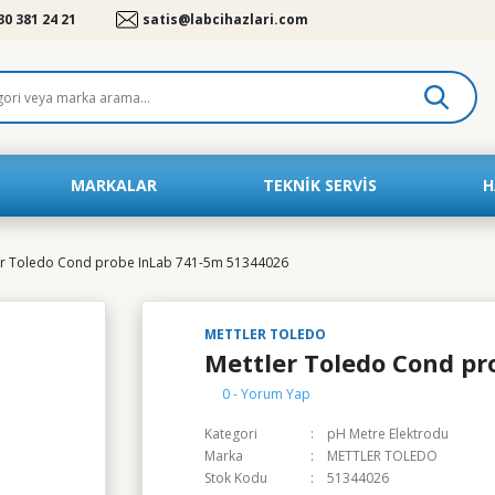
30 381 24 21
satis@labcihazlari.com
MARKALAR
TEKNIK SERVIS
H
er Toledo Cond probe InLab 741-5m 51344026
METTLER TOLEDO
Mettler Toledo Cond p
0 - Yorum Yap
Kategori
pH Metre Elektrodu
Marka
METTLER TOLEDO
Stok Kodu
51344026