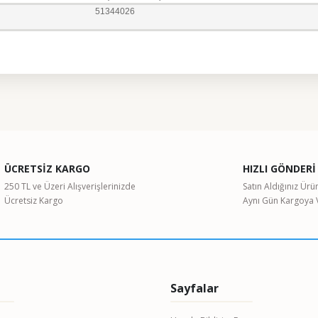
51344026
ularda yetersiz gördüğünüz noktaları öneri formunu kullanarak tarafımıza il
Bu ürüne ilk yorumu siz yapın!
ÜCRETSİZ KARGO
HIZLI GÖNDERİ
Yorum Yaz
250 TL ve Üzeri Alışverişlerinizde
Satın Aldığınız Ürü
Ücretsiz Kargo
Aynı Gün Kargoya V
Sayfalar