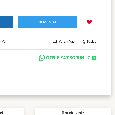
HEMEN AL
r Ver
Yorum Yaz
Paylaş
ÖZEL FİYAT SORUNUZ
RI
ÖNERILERINIZ