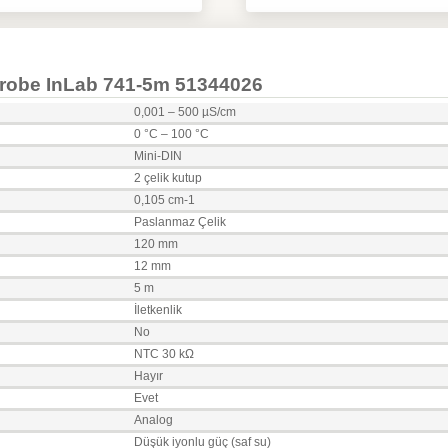
probe InLab 741-5m 51344026
0,001 – 500 µS/cm
0 °C – 100 °C
Mini-DIN
2 çelik kutup
0,105 cm-1
Paslanmaz Çelik
120 mm
12 mm
5 m
İletkenlik
No
NTC 30 kΩ
Hayır
Evet
Analog
Düşük iyonlu güç (saf su)