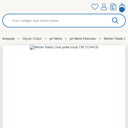
Anasayfa
Ölçüm Cihazı
pH Metre
pH Metre Elektrodu
Mettler Toledo C