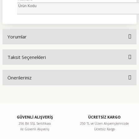
Ürün Kodu
Yorumlar
Taksit Seçenekleri
Bu ürüne ilk yorumu siz yapın!
Önerileriniz
Yorum Yaz
Bu ürünün fiyat bilgisi, resim, ürün açıklamalarında ve diğer
konularda yetersiz gördüğünüz noktaları öneri formunu
kullanarak tarafımıza iletebilirsiniz.
Görüş ve önerileriniz için teşekkür ederiz.
GÜVENLİ ALIŞVERİŞ
ÜCRETSİZ KARGO
256 Bit SSL Sertifikası
250 TL ve Üzeri Alışverişlerinizde
ile Güvenli Alışveriş
Ücretsiz Kargo
Ürün resmi kalitesiz, bozuk veya görüntülenemiyor.