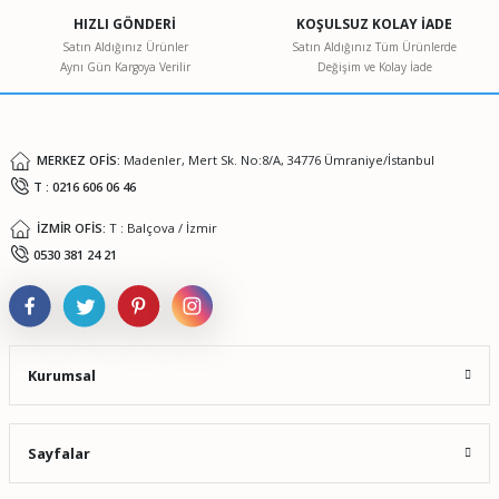
Ürün açıklamasında eksik bilgiler bulunuyor.
HIZLI GÖNDERİ
KOŞULSUZ KOLAY İADE
Ürün bilgilerinde hatalar bulunuyor.
Satın Aldığınız Ürünler
Satın Aldığınız Tüm Ürünlerde
Aynı Gün Kargoya Verilir
Değişim ve Kolay İade
Ürün fiyatı diğer sitelerden daha pahalı.
Bu ürüne benzer farklı alternatifler olmalı.
MERKEZ OFİS:
Madenler, Mert Sk. No:8/A, 34776 Ümraniye/İstanbul
T : 0216 606 06 46
İZMİR OFİS:
T : Balçova / İzmir
Gönder
0530 381 24 21
Kurumsal
Sayfalar