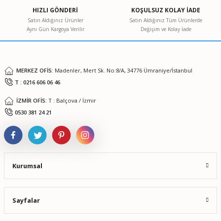
Ürün açıklamasında eksik bilgiler bulunuyor.
HIZLI GÖNDERİ
KOŞULSUZ KOLAY İADE
Ürün bilgilerinde hatalar bulunuyor.
Satın Aldığınız Ürünler
Satın Aldığınız Tüm Ürünlerde
Aynı Gün Kargoya Verilir
Değişim ve Kolay İade
Ürün fiyatı diğer sitelerden daha pahalı.
Bu ürüne benzer farklı alternatifler olmalı.
MERKEZ OFİS:
Madenler, Mert Sk. No:8/A, 34776 Ümraniye/İstanbul
T : 0216 606 06 46
İZMİR OFİS:
T : Balçova / İzmir
Gönder
0530 381 24 21
Kurumsal
Sayfalar