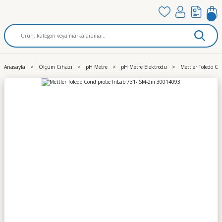
Anasayfa
Ölçüm Cihazı
pH Metre
pH Metre Elektrodu
Mettler Toledo C