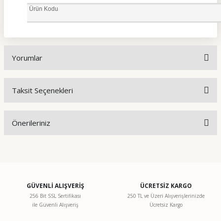
Ürün Kodu
Yorumlar
Taksit Seçenekleri
Bu ürüne ilk yorumu siz yapın!
Önerileriniz
Yorum Yaz
Bu ürünün fiyat bilgisi, resim, ürün açıklamalarında ve diğer
konularda yetersiz gördüğünüz noktaları öneri formunu
kullanarak tarafımıza iletebilirsiniz.
Görüş ve önerileriniz için teşekkür ederiz.
GÜVENLİ ALIŞVERİŞ
ÜCRETSİZ KARGO
256 Bit SSL Sertifikası
250 TL ve Üzeri Alışverişlerinizde
ile Güvenli Alışveriş
Ücretsiz Kargo
Ürün resmi kalitesiz, bozuk veya görüntülenemiyor.