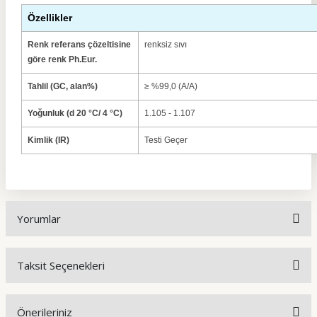
Özellikler
Renk referans çözeltisine
renksiz sıvı
göre renk Ph.Eur.
Tahlil (GC, alan%)
≥ %99,0 (A/A)
Yoğunluk (d 20 °C/ 4 °C)
1.105 - 1.107
Kimlik (IR)
Testi Geçer
Yorumlar
Taksit Seçenekleri
Bu ürüne ilk yorumu siz yapın!
Önerileriniz