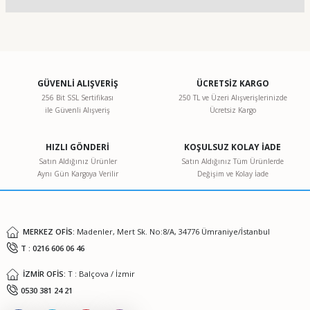
Yorum Yaz
Bu ürünün fiyat bilgisi, resim, ürün açıklamalarında ve diğer
konularda yetersiz gördüğünüz noktaları öneri formunu
kullanarak tarafımıza iletebilirsiniz.
Görüş ve önerileriniz için teşekkür ederiz.
GÜVENLİ ALIŞVERİŞ
ÜCRETSİZ KARGO
256 Bit SSL Sertifikası
250 TL ve Üzeri Alışverişlerinizde
ile Güvenli Alışveriş
Ücretsiz Kargo
Ürün resmi kalitesiz, bozuk veya görüntülenemiyor.
Ürün açıklamasında eksik bilgiler bulunuyor.
HIZLI GÖNDERİ
KOŞULSUZ KOLAY İADE
Ürün bilgilerinde hatalar bulunuyor.
Satın Aldığınız Ürünler
Satın Aldığınız Tüm Ürünlerde
Aynı Gün Kargoya Verilir
Değişim ve Kolay İade
Ürün fiyatı diğer sitelerden daha pahalı.
Bu ürüne benzer farklı alternatifler olmalı.
MERKEZ OFİS:
Madenler, Mert Sk. No:8/A, 34776 Ümraniye/İstanbul
T : 0216 606 06 46
İZMİR OFİS:
T : Balçova / İzmir
Gönder
0530 381 24 21