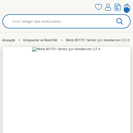
Anasayfa
Kimyasallar ve Reaktifler
Merck 801791 Sentez için klorobenzen 2,5 lt.