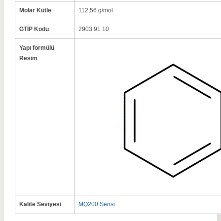
Molar Kütle
112,56 g/mol
GTİP Kodu
2903 91 10
Yapı formülü
Resim
Kalite Seviyesi
MQ200 Serisi