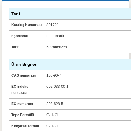
Tarif
Katalog Numarası
801791
Eşanlamlı
Fenil klorür
Tarif
Klorobenzen
Ürün Bilgileri
CAS numarası
108-90-7
EC indeks
602-033-00-1
numarası
EC numarası
203-628-5
Tepe Formülü
C₆H₅Cl
Kimyasal formül
C₆H₅Cl