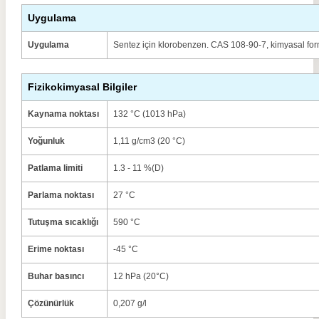
Uygulama
Uygulama
Sentez için klorobenzen. CAS 108-90-7, kimyasal fo
Fizikokimyasal Bilgiler
Kaynama noktası
132 °C (1013 hPa)
Yoğunluk
1,11 g/cm3 (20 °C)
Patlama limiti
1.3 - 11 %(D)
Parlama noktası
27 °C
Tutuşma sıcaklığı
590 °C
Erime noktası
-45 °C
Buhar basıncı
12 hPa (20°C)
Çözünürlük
0,207 g/l