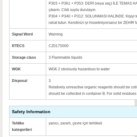
P303 + P361 + P353: DERİ (veya saç) İLE TEMAS HAL
çıkarın. Cildi suyla durulayın.
P304 + P340 + P312: SOLUNMASI HALİNDE: Kişiyi tem
rahat tutun. Kendinizi iyi hissetmiyorsanız bir ZEHİ
Signal Word
Warning
RTECS
CZ0175000
Storage class
3 Flammable liquids
WGK
WGK 2 obviously hazardous to water
Disposal
3
Relatively unreactive organic reagents should be colle
should be collected in container B. For solid residues
Safety Information
Tehlike
yanıcı, zararlı, çevre için tehlikeli
kategorileri