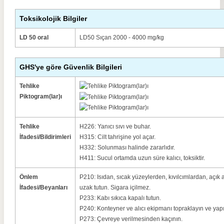
Toksikolojik Bilgiler
LD 50 oral
LD50 Sıçan 2000 - 4000 mg/kg
GHS'ye göre Güvenlik Bilgileri
Tehlike
Piktogram(lar)ı
Tehlike
H226: Yanıcı sıvı ve buhar.
İfadesi/Bildirimleri
H315: Cilt tahrişine yol açar.
H332: Solunması halinde zararlıdır.
H411: Sucul ortamda uzun süre kalıcı, toksiktir.
Önlem
P210: Isıdan, sıcak yüzeylerden, kıvılcımlardan, açık
İfadesi/Beyanları
uzak tutun. Sigara içilmez.
P233: Kabı sıkıca kapalı tutun.
P240: Konteyner ve alıcı ekipmanı topraklayın ve yapış
P273: Çevreye verilmesinden kaçının.