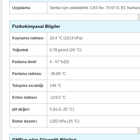
Uygulama
Sentez için asetaldehit. CAS No. 75-07-0, EC Numar
Fizikokimyasal Bilgiler
Kaynama noktası
20,4 °C (1013 hPa)
Yoğunluk
0,78 g/cm3 (20 °C)
Patlama limiti
4 - 57 %(D)
Parlama noktası
-38.89 °C
Tutuşma sıcaklığı
140 °C
Erime noktası
-123,5 °C
pH değeri
5 (H₂O, 20 °C)
Buhar basıncı
1202 hPa (25 °C)
GHS'ye göre Güvenlik Bilgileri