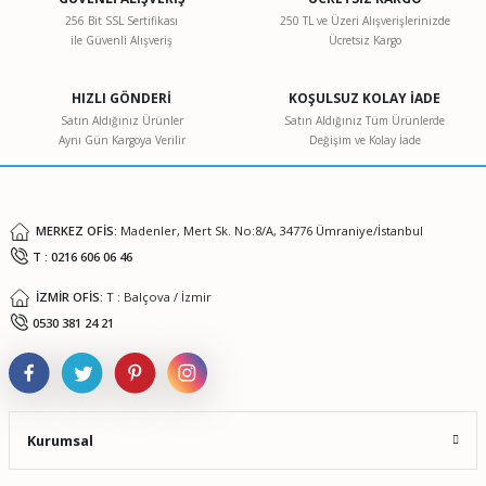
256 Bit SSL Sertifikası
250 TL ve Üzeri Alışverişlerinizde
ile Güvenli Alışveriş
Ücretsiz Kargo
Ürün resmi kalitesiz, bozuk veya görüntülenemiyor.
Ürün açıklamasında eksik bilgiler bulunuyor.
HIZLI GÖNDERİ
KOŞULSUZ KOLAY İADE
Ürün bilgilerinde hatalar bulunuyor.
Satın Aldığınız Ürünler
Satın Aldığınız Tüm Ürünlerde
Aynı Gün Kargoya Verilir
Değişim ve Kolay İade
Ürün fiyatı diğer sitelerden daha pahalı.
Bu ürüne benzer farklı alternatifler olmalı.
MERKEZ OFİS:
Madenler, Mert Sk. No:8/A, 34776 Ümraniye/İstanbul
T : 0216 606 06 46
İZMİR OFİS:
T : Balçova / İzmir
Gönder
0530 381 24 21
Kurumsal