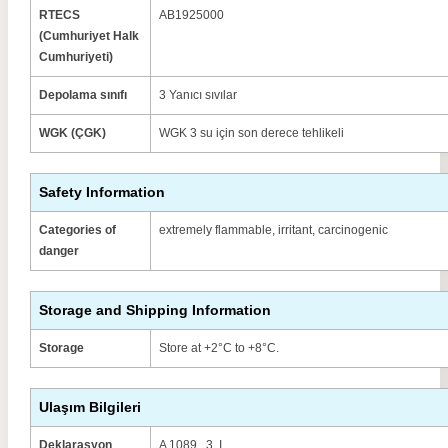
RTECS
AB1925000
(Cumhuriyet Halk
Cumhuriyeti)
Depolama sınıfı
3 Yanıcı sıvılar
WGK (ÇGK)
WGK 3 su için son derece tehlikeli
Safety Information
Categories of
extremely flammable, irritant, carcinogenic
danger
Storage and Shipping Information
Storage
Store at +2°C to +8°C.
Ulaşım Bilgileri
Deklarasyon
A 1089 , 3, I