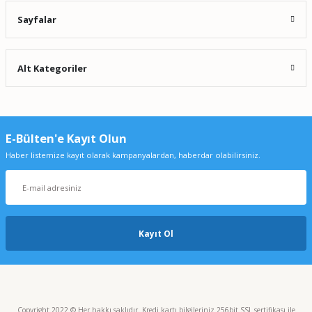
Sayfalar
Alt Kategoriler
E-Bülten'e Kayıt Olun
Haber listemize kayıt olarak kampanyalardan, haberdar olabilirsiniz.
Kayıt Ol
Copyright 2022 © Her hakkı saklıdır. Kredi kartı bilgileriniz 256bit SSL sertifikası ile