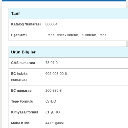
Tarif
Katalog Numarası
800004
Eşanlamlı
Etanal, Asetik Aldehit, Etil Aldehit, Etanal
Ürün Bilgileri
CAS numarası
75-07-0
EC indeks
605-003-00-6
numarası
EC numarası
200-836-8
Tepe Formülü
C₂H₄O
Kimyasal formül
CH₃CHO
Molar Kütle
44,05 g/mol