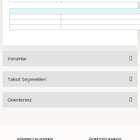
Yorumlar
Taksit Seçenekleri
Bu ürüne ilk yorumu siz yapın!
Önerileriniz
Yorum Yaz
Bu ürünün fiyat bilgisi, resim, ürün açıklamalarında ve diğer
konularda yetersiz gördüğünüz noktaları öneri formunu
kullanarak tarafımıza iletebilirsiniz.
Görüş ve önerileriniz için teşekkür ederiz.
GÜVENLİ ALIŞVERİŞ
ÜCRETSİZ KARGO