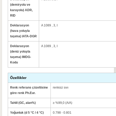
(demiryolu ve
karayolu) ADR,
RID
Deklarasyon
A 1089 , 3, I
(hava yoluyla
taşıma) IATA-DGR
Deklarasyon
A 1089 , 3, I
(deniz yoluyla
taşıma) IMDG-
Kodu
Özellikler
Renk referans çözeltisine
renksiz sıvı
göre renk Ph.Eur.
Tahlil (GC, alan%)
≥ %99,0 (A/A)
Yoğunluk (d 5 °C / 4 °C)
0.798 - 0.801