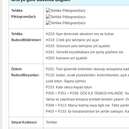
Tehlike
Piktogram(lar)ı
Tehlike
H224: Aşırı derecede alevlenir sıvı ve buhar.
İfadesi/Bildirimleri
H319: Ciddi göz tahrişine yol açar.
H335: Solunum yolu tahrişine yol açabilir.
H341: Genetik bozukluklara yol açma şüphesi var.
H350: Kansere yol açabilir.
Önlem
P202: Tüm güvenlik önlemleri okunup anlaşılana kad
İfadesi/Beyanları
P210: Isıdan, sıcak yüzeylerden, kıvılcımlardan, açık
uzak tutun. Sigara içilmez.
P233: Kabı sıkıca kapalı tutun.
P305 + P351 + P338: GÖZ İLE TEMASI HALİNDE: Su ile
Varsa ve yapılması kolaysa kontakt lensleri çıkarın.
P308 + P313: Maruz kalmış veya ilgili ise: Tıbbi yard
P403 + P233: İyi havalandırılan bir yerde saklayın. Kab
Sinyal Kelimesi
Tehlike