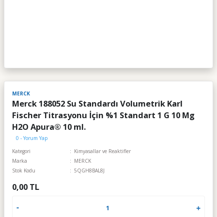
MERCK
Merck 188052 Su Standardı Volumetrik Karl
Fischer Titrasyonu İçin %1 Standart 1 G 10 Mg
H2O Apura® 10 ml.
0 - Yorum Yap
Kategori
Kimyasallar ve Reaktifler
Marka
MERCK
Stok Kodu
5QGH8BAL8J
0,00 TL