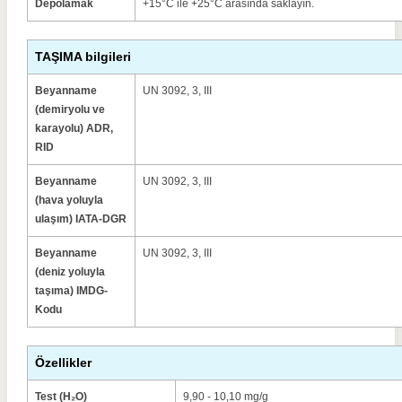
Depolamak
+15°C ile +25°C arasında saklayın.
TAŞIMA bilgileri
Beyanname
UN 3092, 3, III
(demiryolu ve
karayolu) ADR,
RID
Beyanname
UN 3092, 3, III
(hava yoluyla
ulaşım) IATA-DGR
Beyanname
UN 3092, 3, III
(deniz yoluyla
taşıma) IMDG-
Kodu
Özellikler
Test (H₂O)
9,90 - 10,10 mg/g