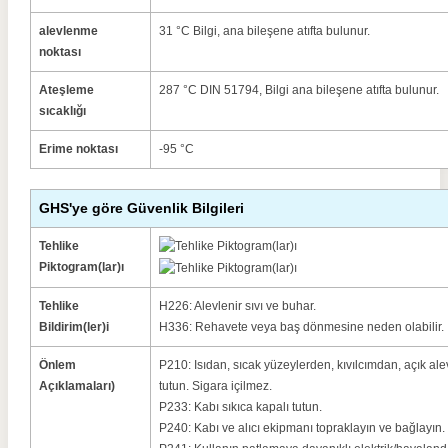
alevlenme
31 °C Bilgi, ana bileşene atıfta bulunur.
noktası
Ateşleme
287 °C DIN 51794, Bilgi ana bileşene atıfta bulunur.
sıcaklığı
Erime noktası
-95 °C
GHS'ye göre Güvenlik Bilgileri
Tehlike
Piktogram(lar)ı
Tehlike
H226: Alevlenir sıvı ve buhar.
Bildirim(ler)i
H336: Rehavete veya baş dönmesine neden olabilir.
Önlem
P210: Isıdan, sıcak yüzeylerden, kıvılcımdan, açık a
Açıklamaları)
tutun. Sigara içilmez.
P233: Kabı sıkıca kapalı tutun.
P240: Kabı ve alıcı ekipmanı topraklayın ve bağlayın.