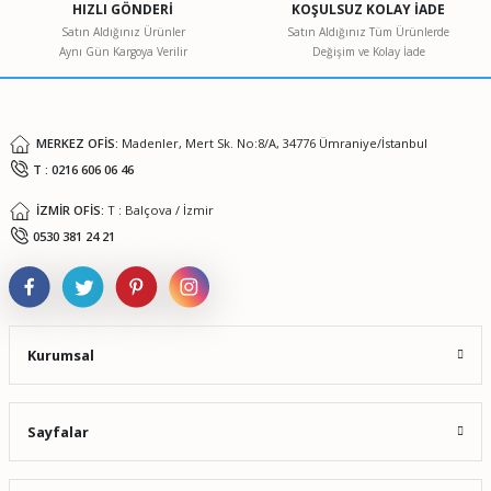
HIZLI GÖNDERİ
KOŞULSUZ KOLAY İADE
Ürün bilgilerinde hatalar bulunuyor.
Satın Aldığınız Ürünler
Satın Aldığınız Tüm Ürünlerde
Aynı Gün Kargoya Verilir
Değişim ve Kolay İade
Ürün fiyatı diğer sitelerden daha pahalı.
Bu ürüne benzer farklı alternatifler olmalı.
MERKEZ OFİS:
Madenler, Mert Sk. No:8/A, 34776 Ümraniye/İstanbul
T : 0216 606 06 46
İZMİR OFİS:
T : Balçova / İzmir
Gönder
0530 381 24 21
Kurumsal
Sayfalar