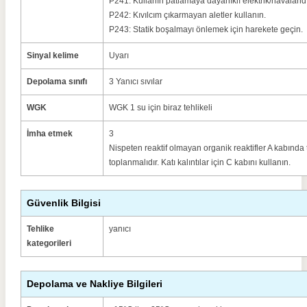
P241: Kullanın patlamaya dayanıklı elektrik/havalan
P242: Kıvılcım çıkarmayan aletler kullanın.
P243: Statik boşalmayı önlemek için harekete geçin.
Sinyal kelime
Uyarı
Depolama sınıfı
3 Yanıcı sıvılar
WGK
WGK 1 su için biraz tehlikeli
İmha etmek
3
Nispeten reaktif olmayan organik reaktifler A kabınd
toplanmalıdır. Katı kalıntılar için C kabını kullanın.
Güvenlik Bilgisi
Tehlike
yanıcı
kategorileri
Depolama ve Nakliye Bilgileri