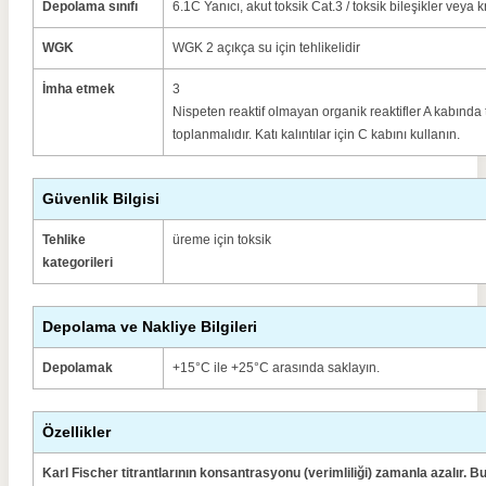
Depolama sınıfı
6.1C Yanıcı, akut toksik Cat.3 / toksik bileşikler veya 
WGK
WGK 2 açıkça su için tehlikelidir
İmha etmek
3
Nispeten reaktif olmayan organik reaktifler A kabınd
toplanmalıdır. Katı kalıntılar için C kabını kullanın.
Güvenlik Bilgisi
Tehlike
üreme için toksik
kategorileri
Depolama ve Nakliye Bilgileri
Depolamak
+15°C ile +25°C arasında saklayın.
Özellikler
Karl Fischer titrantlarının konsantrasyonu (verimliliği) zamanla azalır.
Bu