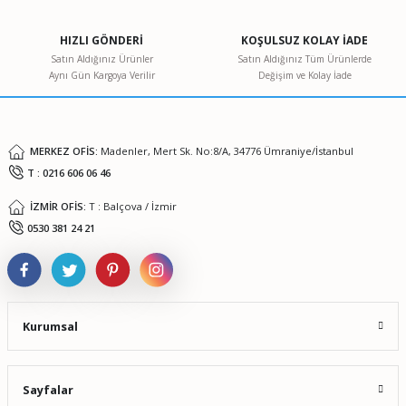
Ürün açıklamasında eksik bilgiler bulunuyor.
HIZLI GÖNDERİ
KOŞULSUZ KOLAY İADE
Ürün bilgilerinde hatalar bulunuyor.
Satın Aldığınız Ürünler
Satın Aldığınız Tüm Ürünlerde
Aynı Gün Kargoya Verilir
Değişim ve Kolay İade
Ürün fiyatı diğer sitelerden daha pahalı.
Bu ürüne benzer farklı alternatifler olmalı.
MERKEZ OFİS:
Madenler, Mert Sk. No:8/A, 34776 Ümraniye/İstanbul
T : 0216 606 06 46
İZMİR OFİS:
T : Balçova / İzmir
Gönder
0530 381 24 21
Kurumsal
Sayfalar