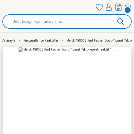
Anasayfa
Kimyasallar ve Reaktifler
Merck 188005 Karl Fischer CombiTitrant Tek bileş