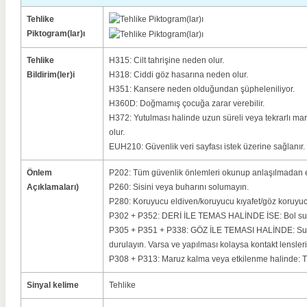
Tehlike
Piktogram(lar)ı
Tehlike
H315: Cilt tahrişine neden olur.
Bildirim(ler)i
H318: Ciddi göz hasarına neden olur.
H351: Kansere neden olduğundan şüpheleniliyor.
H360D: Doğmamış çocuğa zarar verebilir.
H372: Yutulması halinde uzun süreli veya tekrarlı 
olur.
EUH210: Güvenlik veri sayfası istek üzerine sağlanır.
Önlem
P202: Tüm güvenlik önlemleri okunup anlaşılmadan e
Açıklamaları)
P260: Sisini veya buharını solumayın.
P280: Koruyucu eldiven/koruyucu kıyafet/göz koruyuc
P302 + P352: DERİ İLE TEMAS HALİNDE İSE: Bol su i
P305 + P351 + P338: GÖZ İLE TEMASI HALİNDE: Su il
durulayın.
Varsa ve yapılması kolaysa kontakt lensleri
P308 + P313: Maruz kalma veya etkilenme halinde: Tı
Sinyal kelime
Tehlike