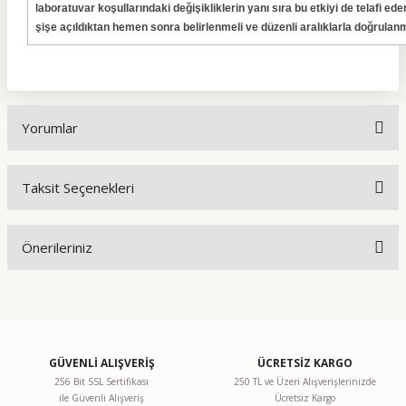
laboratuvar koşullarındaki değişikliklerin yanı sıra bu etkiyi de telafi eden 
şişe açıldıktan hemen sonra belirlenmeli ve düzenli aralıklarla doğrulanm
Yorumlar
Taksit Seçenekleri
Bu ürüne ilk yorumu siz yapın!
Önerileriniz
Yorum Yaz
Bu ürünün fiyat bilgisi, resim, ürün açıklamalarında ve diğer
konularda yetersiz gördüğünüz noktaları öneri formunu
kullanarak tarafımıza iletebilirsiniz.
Görüş ve önerileriniz için teşekkür ederiz.
GÜVENLİ ALIŞVERİŞ
ÜCRETSİZ KARGO
256 Bit SSL Sertifikası
250 TL ve Üzeri Alışverişlerinizde
ile Güvenli Alışveriş
Ücretsiz Kargo
Ürün resmi kalitesiz, bozuk veya görüntülenemiyor.