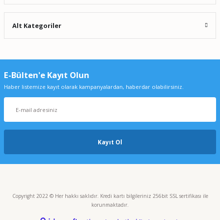
Alt Kategoriler
E-Bülten'e Kayıt Olun
Haber listemize kayıt olarak kampanyalardan, haberdar olabilirsiniz.
Kayıt Ol
Copyright 2022 © Her hakkı saklıdır. Kredi kartı bilgileriniz 256bit SSL sertifikası ile
korunmaktadır.