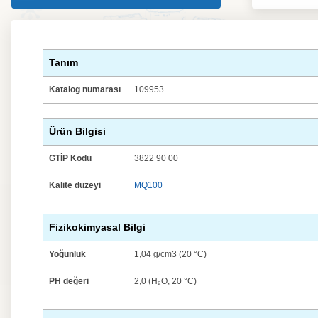
Tanım
Katalog numarası
109953
Ürün Bilgisi
GTİP Kodu
3822 90 00
Kalite düzeyi
MQ100
Fizikokimyasal Bilgi
Yoğunluk
1,04 g/cm3 (20 °C)
PH değeri
2,0 (H₂O, 20 °C)