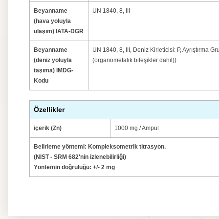
Beyanname
UN 1840, 8, III
(hava yoluyla
ulaşım) IATA-DGR
Beyanname
UN 1840, 8, III, Deniz Kirleticisi: P, Ayrıştırma Gr
(deniz yoluyla
(organometalik bileşikler dahil))
taşıma) IMDG-
Kodu
Özellikler
içerik (Zn)
1000 mg / Ampul
Belirleme yöntemi: Kompleksometrik titrasyon.
(NIST - SRM 682'nin izlenebilirliği)
Yöntemin doğruluğu: +/- 2 mg