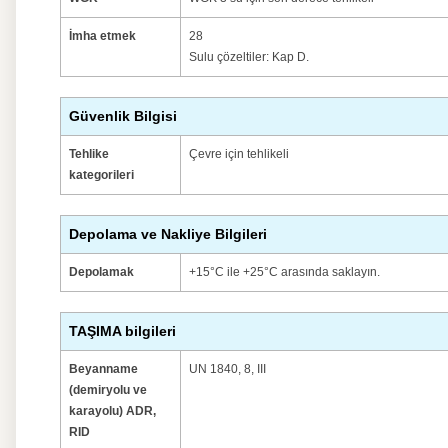
İmha etmek
28
Sulu çözeltiler: Kap D.
Güvenlik Bilgisi
Tehlike
Çevre için tehlikeli
kategorileri
Depolama ve Nakliye Bilgileri
Depolamak
+15°C ile +25°C arasında saklayın.
TAŞIMA bilgileri
Beyanname
UN 1840, 8, III
(demiryolu ve
karayolu) ADR,
RID