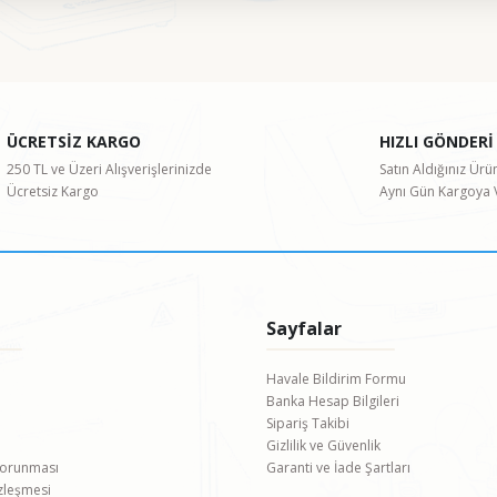
ularda yetersiz gördüğünüz noktaları öneri formunu kullanarak tarafımıza il
Bu ürüne ilk yorumu siz yapın!
ÜCRETSİZ KARGO
HIZLI GÖNDERİ
Yorum Yaz
250 TL ve Üzeri Alışverişlerinizde
Satın Aldığınız Ürü
Ücretsiz Kargo
Aynı Gün Kargoya V
Sayfalar
Havale Bildirim Formu
Banka Hesap Bilgileri
Gönder
Sipariş Takibi
Gizlilik ve Güvenlik
 Korunması
Garanti ve İade Şartları
özleşmesi