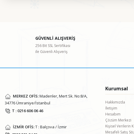
Bu ürünün fiyat bilgisi, resim, ürün açıklamalarında ve diğer kon
Görüş ve önerileriniz için teşekkür ederiz.
Ürün resmi kalitesiz, bozuk veya görüntülenemiyor.
GÜVENLİ ALIŞVERİŞ
Ürün açıklamasında eksik bilgiler bulunuyor.
256 Bit SSL Sertifikası
ile Güvenli Alışveriş
Ürün bilgilerinde hatalar bulunuyor.
Ürün fiyatı diğer sitelerden daha pahalı.
Bu ürüne benzer farklı alternatifler olmalı.
Kurumsal
MERKEZ OFİS:
Madenler, Mert Sk. No:8/A,
Hakkımızda
34776 Ümraniye/İstanbul
İletişim
T : 0216 606 06 46
Hesabım
Çözüm Merkezi
Kişisel Verilerin
İZMİR OFİS:
T : Balçova / İzmir
Mesafeli Satış S