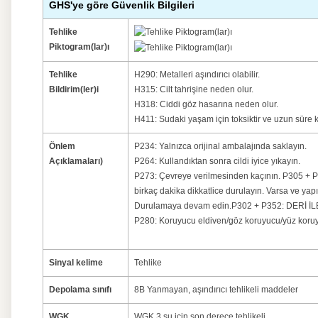
GHS'ye göre Güvenlik Bilgileri
Tehlike
Piktogram(lar)ı
Tehlike
H290: Metalleri aşındırıcı olabilir.
Bildirim(ler)i
H315: Cilt tahrişine neden olur.
H318: Ciddi göz hasarına neden olur.
H411: Sudaki yaşam için toksiktir ve uzun süre kal
Önlem
P234: Yalnızca orijinal ambalajında ​​saklayın.
Açıklamaları)
P264: Kullandıktan sonra cildi iyice yıkayın.
P273: Çevreye verilmesinden kaçının.
P305 + P
birkaç dakika dikkatlice durulayın. Varsa ve yapı
Durulamaya devam edin.
P302 + P352: DERİ İL
P280: Koruyucu eldiven/göz koruyucu/yüz koruy
Sinyal kelime
Tehlike
Depolama sınıfı
8B Yanmayan, aşındırıcı tehlikeli maddeler
WGK
WGK 3 su için son derece tehlikeli