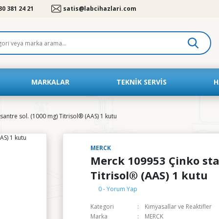
30 381 24 21
satis@labcihazlari.com
MARKALAR
TEKNIK SERVIS
H
ntre sol. (1000 mg) Titrisol® (AAS) 1 kutu
MERCK
Merck 109953 Çinko sta
Titrisol® (AAS) 1 kutu
0 - Yorum Yap
Kategori
Kimyasallar ve Reaktifler
Marka
MERCK