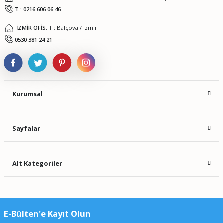
T : 0216 606 06 46
İZMİR OFİS:
T : Balçova / İzmir
Gönder
0530 381 24 21
Kurumsal
Sayfalar
Alt Kategoriler
E-Bülten'e Kayıt Olun