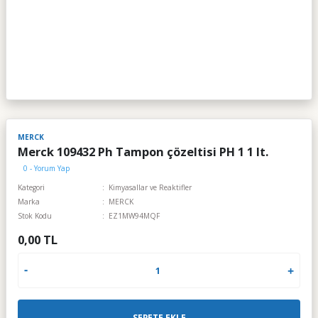
MERCK
Merck 109432 Ph Tampon çözeltisi PH 1 1 lt.
0 - Yorum Yap
Kategori
Kimyasallar ve Reaktifler
Marka
MERCK
Stok Kodu
EZ1MW94MQF
0,00 TL
SEPETE EKLE