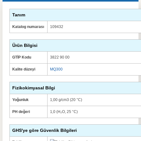
Tanım
Katalog numarası
109432
Ürün Bilgisi
GTİP Kodu
3822 90 00
Kalite düzeyi
MQ300
Fizikokimyasal Bilgi
Yoğunluk
1,00 g/cm3 (20 °C)
PH değeri
1,0 (H₂O, 25 °C)
GHS'ye göre Güvenlik Bilgileri