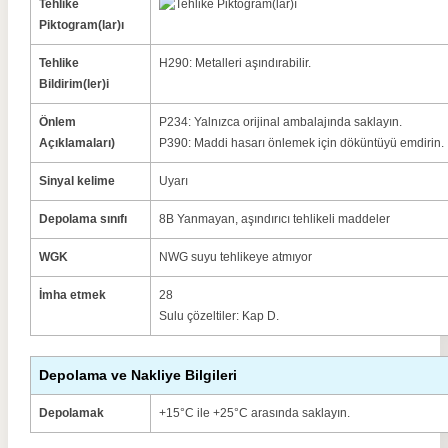
Tehlike
Piktogram(lar)ı
Tehlike
H290: Metalleri aşındırabilir.
Bildirim(ler)i
Önlem
P234: Yalnızca orijinal ambalajında ​​saklayın.
Açıklamaları)
P390: Maddi hasarı önlemek için döküntüyü emdirin.
Sinyal kelime
Uyarı
Depolama sınıfı
8B Yanmayan, aşındırıcı tehlikeli maddeler
WGK
NWG suyu tehlikeye atmıyor
İmha etmek
28
Sulu çözeltiler: Kap D.
Depolama ve Nakliye Bilgileri
Depolamak
+15°C ile +25°C arasında saklayın.