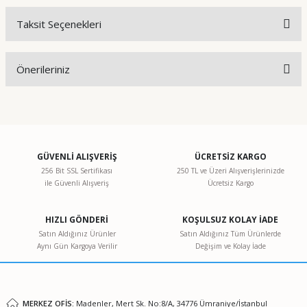
Taksit Seçenekleri
Bu ürüne ilk yorumu siz yapın!
Önerileriniz
Yorum Yaz
Bu ürünün fiyat bilgisi, resim, ürün açıklamalarında ve diğer
konularda yetersiz gördüğünüz noktaları öneri formunu
kullanarak tarafımıza iletebilirsiniz.
Görüş ve önerileriniz için teşekkür ederiz.
GÜVENLİ ALIŞVERİŞ
ÜCRETSİZ KARGO
256 Bit SSL Sertifikası
250 TL ve Üzeri Alışverişlerinizde
ile Güvenli Alışveriş
Ücretsiz Kargo
Ürün resmi kalitesiz, bozuk veya görüntülenemiyor.
Ürün açıklamasında eksik bilgiler bulunuyor.
HIZLI GÖNDERİ
KOŞULSUZ KOLAY İADE
Ürün bilgilerinde hatalar bulunuyor.
Satın Aldığınız Ürünler
Satın Aldığınız Tüm Ürünlerde
Aynı Gün Kargoya Verilir
Değişim ve Kolay İade
Ürün fiyatı diğer sitelerden daha pahalı.
Bu ürüne benzer farklı alternatifler olmalı.
MERKEZ OFİS:
Madenler, Mert Sk. No:8/A, 34776 Ümraniye/İstanbul